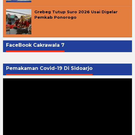
Grebeg Tutup Suro 2026 Usai Digelar
Pemkab Ponorogo
FaceBook Cakrawala 7
Pemakaman Covid-19 Di Sidoarjo
Pemutar
Video