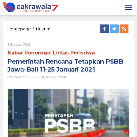
Lewati
ke
konten
Pemerintah
Homepage
Hukum
/
Rencana
Tetapkan
Oleh
6 Januari 2021
PSBB
Cakrawala
Jawa-
Kabar Ponorogo
Lintas Perisriwa
,
7
Bali
Pemerintah Rencana Tetapkan PSBB
11-
25
Jawa-Bali 11-25 Januari 2021
Januari
Cakrawala 7
Hukum
News
Sosial
-
,
,
2021