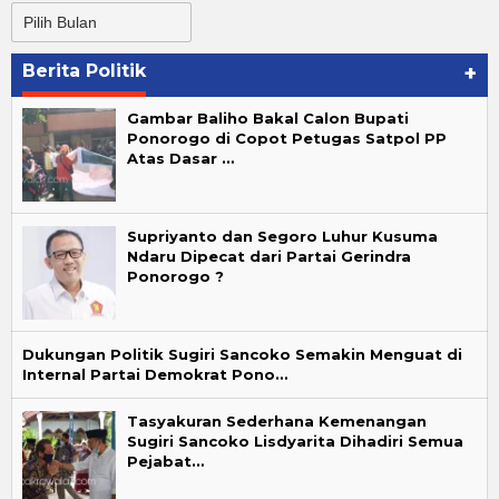
Arsip
Berita
Berita Politik
+
Gambar Baliho Bakal Calon Bupati
Ponorogo di Copot Petugas Satpol PP
Atas Dasar …
Supriyanto dan Segoro Luhur Kusuma
Ndaru Dipecat dari Partai Gerindra
Ponorogo ?
Dukungan Politik Sugiri Sancoko Semakin Menguat di
Internal Partai Demokrat Pono…
Tasyakuran Sederhana Kemenangan
Sugiri Sancoko Lisdyarita Dihadiri Semua
Pejabat…