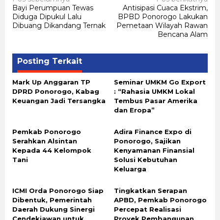
Navigasi
Bayi Perumpuan Tewas
Antisipasi Cuaca Ekstrim,
pos
Diduga Dipukul Lalu
BPBD Ponorogo Lakukan
Dibuang Dikandang Ternak
Pemetaan Wilayah Rawan
Bencana Alam
Posting Terkait
Mark Up Anggaran TP
Seminar UMKM Go Export
DPRD Ponorogo, Kabag
: “Rahasia UMKM Lokal
Keuangan Jadi Tersangka
Tembus Pasar Amerika
dan Eropa”
Pemkab Ponorogo
Adira Finance Expo di
Serahkan Alsintan
Ponorogo, Sajikan
Kepada 44 Kelompok
Kenyamanan Finansial
Tani
Solusi Kebutuhan
Keluarga
ICMI Orda Ponorogo Siap
Tingkatkan Serapan
Dibentuk, Pemerintah
APBD, Pemkab Ponorogo
Daerah Dukung Sinergi
Percepat Realisasi
Cendekiawan untuk
Proyek Pembangunan