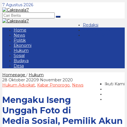
Lewati
7 Agustus 2026
ke
konten
Redaksi
Home
Kontak 08123439677
News
Tentang Kami
Politik
Ekonomi
Hukum
Sosial
Budaya
Desa
Mengaku
Homepage
Hukum
/
Iseng
oleh
28 Oktober 2020
9 November 2020
Unggah
Ikuti Kami
cakrawala
Hukum Advokat
Kabar Ponorogo
News
,
,
Foto
7
di
Mengaku Iseng
Media
Sosial,
Pemilik
Unggah Foto di
Akun
Sheva
Media Sosial, Pemilik Akun
Nasri
Meminta