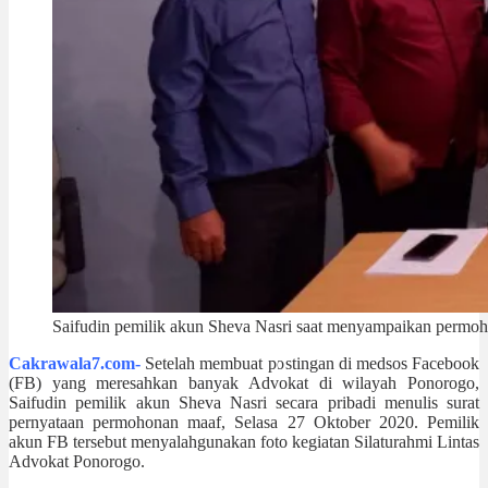
Saifudin pemilik akun Sheva Nasri saat menyampaikan permoho
Cakrawala7.com-
Setelah membuat postingan di medsos Facebook
(FB) yang meresahkan banyak Advokat di wilayah Ponorogo,
Saifudin pemilik akun Sheva Nasri secara pribadi menulis surat
pernyataan permohonan maaf, Selasa 27 Oktober 2020. Pemilik
akun FB tersebut menyalahgunakan foto kegiatan Silaturahmi Lintas
Advokat Ponorogo.