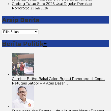
Grebeg Tutup Suro 2026 Usai Digelar Pemkab
Ponorogo
21 Juli 2026
Arsip Berita
Arsip
Berita
Berita Politik
+
Gambar Baliho Bakal Calon Bupati Ponorogo di Copot
Petugas Satpol PP Atas Dasar …
Supriyanto dan Segoro Luhur Kusuma Ndaru Dipecat