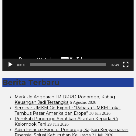
Video
00:00
02:49
Berita Terbaru
Mark Up Anggaran TP DPRD Ponorogo, Kabag
Keuangan Jadi Tersangka
6 Agustus 2026
Seminar UMKM Go Export : “Rahasia UMKM Lokal
Tembus Pasar Amerika dan Eropa”
30 Juli 2026
Pemkab Ponorogo Serahkan Alsintan Kepada 44
Kelompok Tani
29 Juli 2026
Adira Finance Expo di Ponorogo, Sajikan Kenyamanan
Finansial Solusi Kebutuhan Keluarga
21 Juli 2026