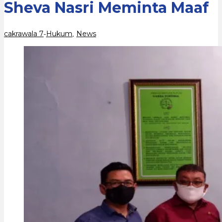
Sheva Nasri Meminta Maaf
Maaf
cakrawala 7
Hukum
News
-
,