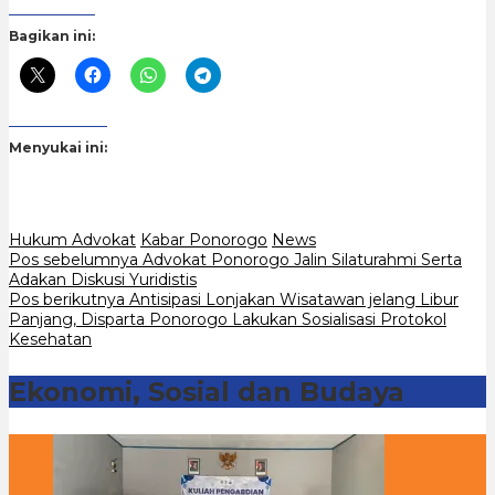
Bagikan ini:
Menyukai ini:
Hukum Advokat
Kabar Ponorogo
News
Navigasi
Pos sebelumnya
Advokat Ponorogo Jalin Silaturahmi Serta
Adakan Diskusi Yuridistis
pos
Pos berikutnya
Antisipasi Lonjakan Wisatawan jelang Libur
Panjang, Disparta Ponorogo Lakukan Sosialisasi Protokol
Kesehatan
Ekonomi, Sosial dan Budaya