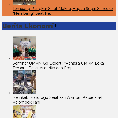
Tembang Pangkur Sarat Makna, Bupati Sugiri Sancoko
“Nembang” Saat Pe…
Berita Ekonomi
+
Seminar UMKM Go Export : “Rahasia UMKM Lokal
Tembus Pasar Amerika dan Erop…
Pemkab Ponorogo Serahkan Alsintan Kepada 44
Kelompok Tani