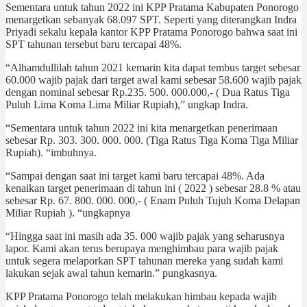
Sementara untuk tahun 2022 ini KPP Pratama Kabupaten Ponorogo
menargetkan sebanyak 68.097 SPT. Seperti yang diterangkan Indra
Priyadi sekalu kepala kantor KPP Pratama Ponorogo bahwa saat ini
SPT tahunan tersebut baru tercapai 48%.
“Alhamdullilah tahun 2021 kemarin kita dapat tembus target sebesar
60.000 wajib pajak dari target awal kami sebesar 58.600 wajib pajak
dengan nominal sebesar Rp.235. 500. 000.000,- ( Dua Ratus Tiga
Puluh Lima Koma Lima Miliar Rupiah),” ungkap Indra.
“Sementara untuk tahun 2022 ini kita menargetkan penerimaan
sebesar Rp. 303. 300. 000. 000. (Tiga Ratus Tiga Koma Tiga Miliar
Rupiah). “imbuhnya.
“Sampai dengan saat ini target kami baru tercapai 48%. Ada
kenaikan target penerimaan di tahun ini ( 2022 ) sebesar 28.8 % atau
sebesar Rp. 67. 800. 000. 000,- ( Enam Puluh Tujuh Koma Delapan
Miliar Rupiah ). “ungkapnya
“Hingga saat ini masih ada 35. 000 wajib pajak yang seharusnya
lapor. Kami akan terus berupaya menghimbau para wajib pajak
untuk segera melaporkan SPT tahunan mereka yang sudah kami
lakukan sejak awal tahun kemarin.” pungkasnya.
KPP Pratama Ponorogo telah melakukan himbau kepada wajib