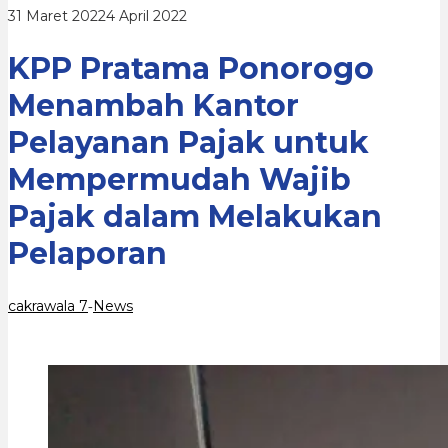
untuk
oleh
31 Maret 2022
4 April 2022
Mempermudah
cakrawala
Wajib
7
Pajak
KPP Pratama Ponorogo
dalam
Melakukan
Menambah Kantor
Pelaporan
Pelayanan Pajak untuk
Mempermudah Wajib
Pajak dalam Melakukan
Pelaporan
cakrawala 7
News
-