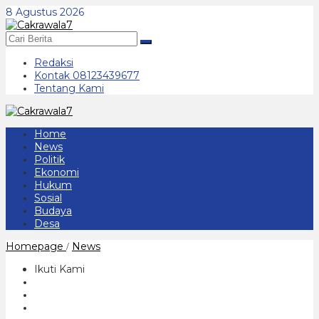
Lewati
8 Agustus 2026
ke
konten
Redaksi
Kontak 08123439677
Tentang Kami
Home
News
Politik
Ekonomi
Hukum
Sosial
Budaya
Desa
KPP
Homepage
News
/
Pratama
Ponorogo
Ikuti Kami
Menambah
Kantor
Pelayanan
Pajak