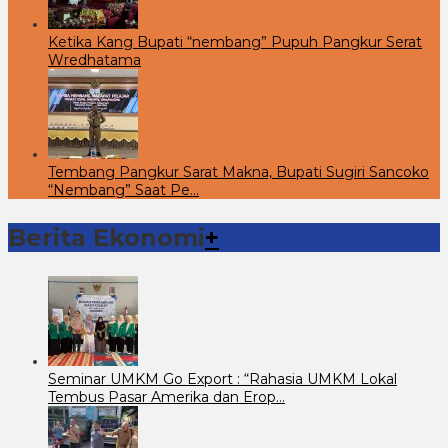
Ketika Kang Bupati “nembang” Pupuh Pangkur Serat
Wredhatama
Tembang Pangkur Sarat Makna, Bupati Sugiri Sancoko
“Nembang” Saat Pe…
Berita Ekonomi
+
Seminar UMKM Go Export : “Rahasia UMKM Lokal
Tembus Pasar Amerika dan Erop…