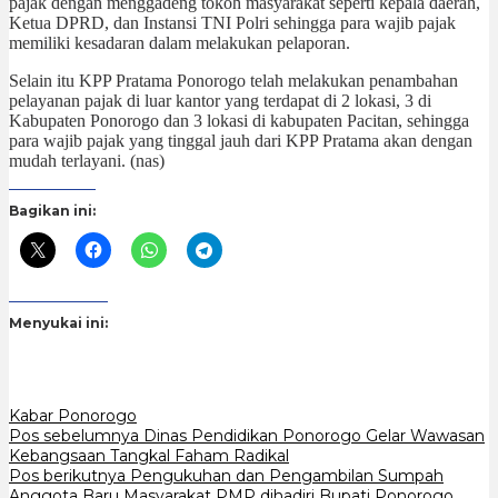
pajak dengan menggadeng tokoh masyarakat seperti kepala daerah,
Ketua DPRD, dan Instansi TNI Polri sehingga para wajib pajak
memiliki kesadaran dalam melakukan pelaporan.
Selain itu KPP Pratama Ponorogo telah melakukan penambahan
pelayanan pajak di luar kantor yang terdapat di 2 lokasi, 3 di
Kabupaten Ponorogo dan 3 lokasi di kabupaten Pacitan, sehingga
para wajib pajak yang tinggal jauh dari KPP Pratama akan dengan
mudah terlayani. (nas)
Bagikan ini:
Menyukai ini:
Kabar Ponorogo
Navigasi
Pos sebelumnya
Dinas Pendidikan Ponorogo Gelar Wawasan
Kebangsaan Tangkal Faham Radikal
pos
Pos berikutnya
Pengukuhan dan Pengambilan Sumpah
Anggota Baru Masyarakat PMP dihadiri Bupati Ponorogo