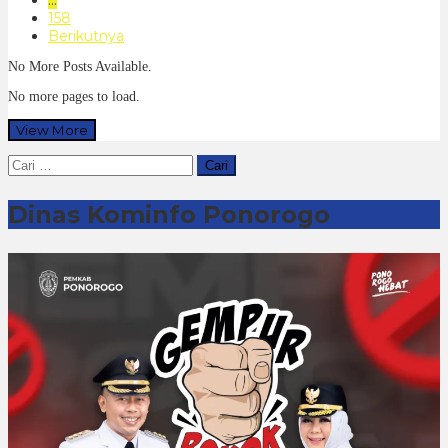
158
Berikutnya
No More Posts Available.
No more pages to load.
View More
Cari
untuk:
Dinas Kominfo Ponorogo