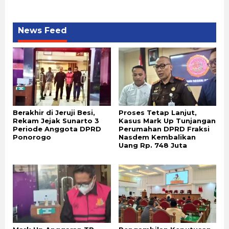
News Feed
Berakhir di Jeruji Besi,
Proses Tetap Lanjut,
Rekam Jejak Sunarto 3
Kasus Mark Up Tunjangan
Periode Anggota DPRD
Perumahan DPRD Fraksi
Ponorogo
Nasdem Kembalikan
Uang Rp. 748 Juta