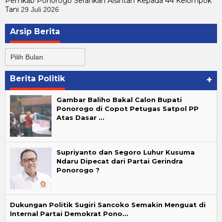
Pemkab Ponorogo Serahkan Alsintan Kepada 44 Kelompok
Tani
29 Juli 2026
Arsip Berita
Arsip
Berita
Berita Politik
+
Gambar Baliho Bakal Calon Bupati
Ponorogo di Copot Petugas Satpol PP
Atas Dasar …
Supriyanto dan Segoro Luhur Kusuma
Ndaru Dipecat dari Partai Gerindra
Ponorogo ?
Dukungan Politik Sugiri Sancoko Semakin Menguat di
Internal Partai Demokrat Pono…