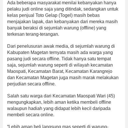
Ada beberapa masyarakat menilai kebanyakan hanya
pelaku judi online saja yang ditindak, sedangkan untuk
kelas penjual Toto Gelap (Togel) masih bebas
menjajakan lapak, dan kebanyakan dari mereka masih
banyak beraksi di sejumlah warung (offline) yang
terkesan terang-terangan.
Dari penelusuran awak media, di sejumlah warung di
Kabupaten Magetan ternyata masih ada warga yang
pasang judi secara offline. Tidak hanya satu tempat
saja, sejumlah warung seperti di wilayah kecamatan
Maospati, Kecamatan Barat, Kecamatan Karangrejo
dan Kecamatan Magetan juga masih marak melakukan
perjudian secara offline.
Salah satu warga dari Kecamatan Maospati Wari (45)
mengungkapkan, lebih aman ketika membeli offline
walaupun hadiah yang didapat lebih kecil daripada
membeli secara online.
“Lebih aman beli langsung mas seperti di warung-