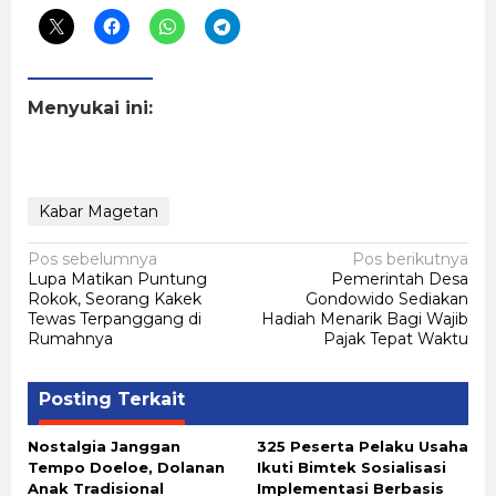
Menyukai ini:
Kabar Magetan
Navigasi
Pos sebelumnya
Pos berikutnya
Lupa Matikan Puntung
Pemerintah Desa
pos
Rokok, Seorang Kakek
Gondowido Sediakan
Tewas Terpanggang di
Hadiah Menarik Bagi Wajib
Rumahnya
Pajak Tepat Waktu
Posting Terkait
Nostalgia Janggan
325 Peserta Pelaku Usaha
Tempo Doeloe, Dolanan
Ikuti Bimtek Sosialisasi
Anak Tradisional
Implementasi Berbasis