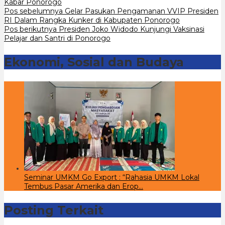
Kabar Ponorogo
Navigasi
Pos sebelumnya
Gelar Pasukan Pengamanan VVIP Presiden
RI Dalam Rangka Kunker di Kabupaten Ponorogo
pos
Pos berikutnya
Presiden Joko Widodo Kunjungi Vaksinasi
Pelajar dan Santri di Ponorogo
Ekonomi, Sosial dan Budaya
Seminar UMKM Go Export : “Rahasia UMKM Lokal
Tembus Pasar Amerika dan Erop…
Posting Terkait