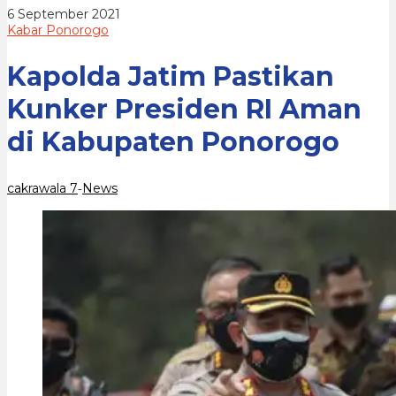
di
oleh
6 September 2021
Kabupaten
cakrawala
Kabar Ponorogo
Ponorogo
7
Kapolda Jatim Pastikan
Kunker Presiden RI Aman
di Kabupaten Ponorogo
cakrawala 7
News
-