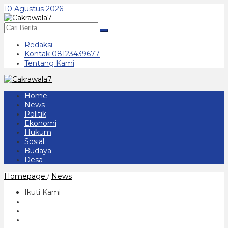
Lewati
10 Agustus 2026
ke
konten
Redaksi
Kontak 08123439677
Tentang Kami
Home
News
Politik
Ekonomi
Hukum
Sosial
Budaya
Desa
Kapolda
Homepage
News
/
Jatim
Pastikan
Ikuti Kami
Kunker
Presiden
RI
Aman