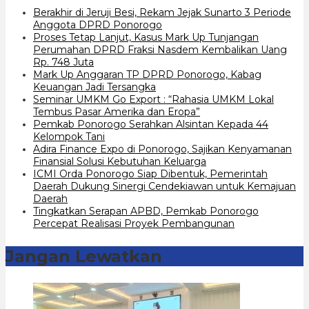
Berakhir di Jeruji Besi, Rekam Jejak Sunarto 3 Periode
Anggota DPRD Ponorogo
Proses Tetap Lanjut, Kasus Mark Up Tunjangan
Perumahan DPRD Fraksi Nasdem Kembalikan Uang
Rp. 748 Juta
Mark Up Anggaran TP DPRD Ponorogo, Kabag
Keuangan Jadi Tersangka
Seminar UMKM Go Export : “Rahasia UMKM Lokal
Tembus Pasar Amerika dan Eropa”
Pemkab Ponorogo Serahkan Alsintan Kepada 44
Kelompok Tani
Adira Finance Expo di Ponorogo, Sajikan Kenyamanan
Finansial Solusi Kebutuhan Keluarga
ICMI Orda Ponorogo Siap Dibentuk, Pemerintah
Daerah Dukung Sinergi Cendekiawan untuk Kemajuan
Daerah
Tingkatkan Serapan APBD, Pemkab Ponorogo
Percepat Realisasi Proyek Pembangunan
Jangan Lewatkan