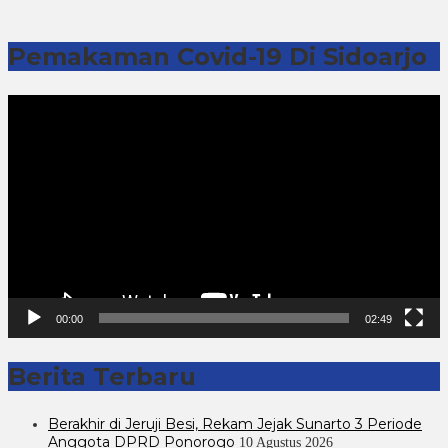
Pemakaman Covid-19 Di Sidoarjo
Pemutar
Video
00:00
02:49
Berita Terbaru
Berakhir di Jeruji Besi, Rekam Jejak Sunarto 3 Periode
Anggota DPRD Ponorogo
10 Agustus 2026