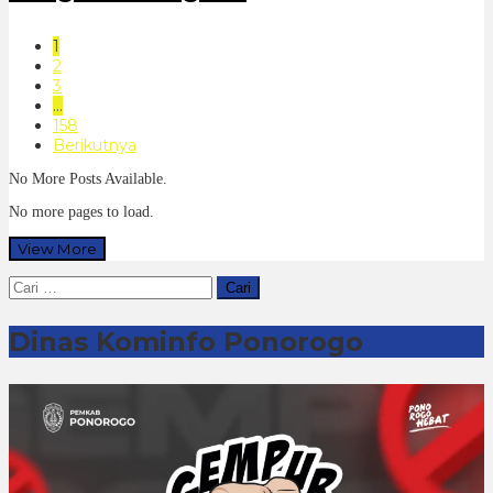
1
2
3
…
158
Berikutnya
No More Posts Available.
No more pages to load.
View More
Cari
untuk:
Dinas Kominfo Ponorogo