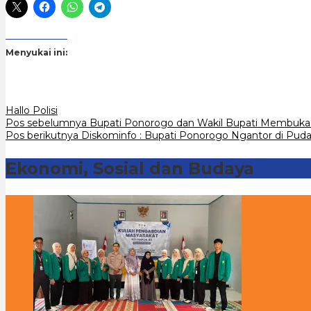
Menyukai ini:
Hallo Polisi
Navigasi
Pos sebelumnya
Bupati Ponorogo dan Wakil Bupati Membuka 
Pos berikutnya
Diskominfo : Bupati Ponorogo Ngantor di Pud
pos
Ekonomi, Sosial dan Budaya