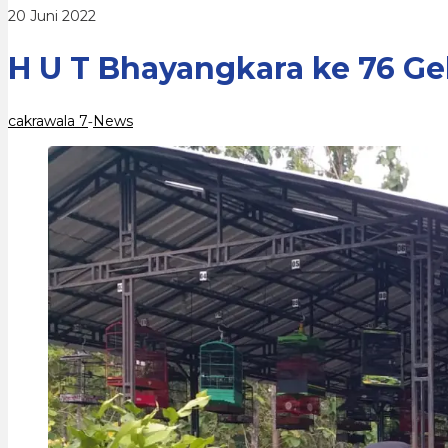
Lomba
oleh
20 Juni 2022
Burung
cakrawala
Berkicau
7
H U T Bhayangkara ke 76 G
cakrawala 7
News
-