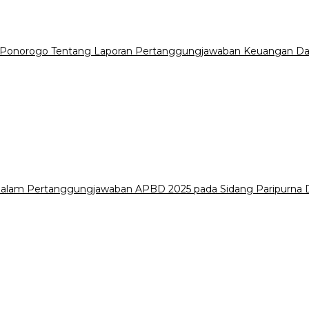
 Ponorogo Tentang Laporan Pertanggungjawaban Keuangan Da
i dalam Pertanggungjawaban APBD 2025 pada Sidang Paripurn