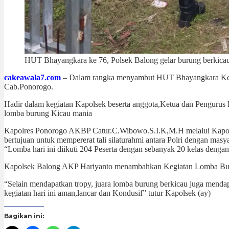
HUT Bhayangkara ke 76, Polsek Balong gelar burung berkica
cakeawala7.com
– Dalam rangka menyambut HUT Bhayangkara Ke-7
Cab.Ponorogo.
Hadir dalam kegiatan Kapolsek beserta anggota,Ketua dan Pengurus B
lomba burung Kicau mania
Kapolres Ponorogo AKBP Catur.C.Wibowo.S.I.K,M.H melalui Kapols
bertujuan untuk mempererat tali silaturahmi antara Polri dengan masy
“Lomba hari ini diikuti 204 Peserta dengan sebanyak 20 kelas denga
Kapolsek Balong AKP Hariyanto menambahkan Kegiatan Lomba Burun
“Selain mendapatkan tropy, juara lomba burung berkicau juga menda
kegiatan hari ini aman,lancar dan Kondusif” tutur Kapolsek (ay)
Bagikan ini: