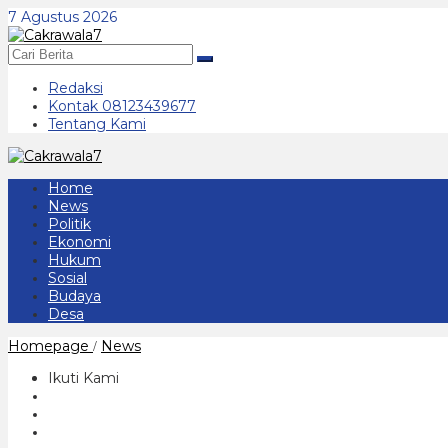
Lewati
7 Agustus 2026
ke
konten
Redaksi
Kontak 08123439677
Tentang Kami
Home
News
Politik
Ekonomi
Hukum
Sosial
Budaya
Desa
H
Homepage
News
/
U
T
Ikuti Kami
Bhayangkara
ke
76
Gelar