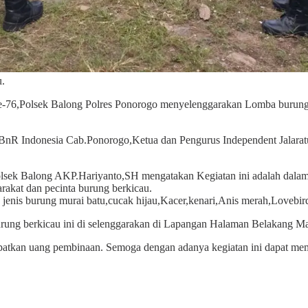
u.
6,Polsek Balong Polres Ponorogo menyelenggarakan Lomba burung b
nR Indonesia Cab.Ponorogo,Ketua dan Pengurus Independent Jalaratu W
ek Balong AKP.Hariyanto,SH mengatakan Kegiatan ini adalah dalam
arakat dan pecinta burung berkicau.
n jenis burung murai batu,cucak hijau,Kacer,kenari,Anis merah,Lovebir
g berkicau ini di selenggarakan di Lapangan Halaman Belakang Mak
patkan uang pembinaan. Semoga dengan adanya kegiatan ini dapat memp