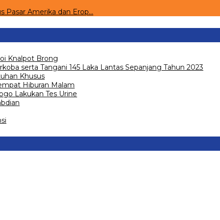
s Pasar Amerika dan Erop…
voi Knalpot Brong
rkoba serta Tangani 145 Laka Lantas Sepanjang Tahun 2023
tuhan Khusus
 Tempat Hiburan Malam
ogo Lakukan Tes Urine
abdian
si