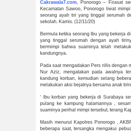
Cakrawala7.com
, Ponorogo – Firasat s
Kecamatan Sawoo, Ponorogo liwat mimpi
seorang ayah tiri yang tinggal serumah 
sekolah. Kamis. (12/11/20)
Bermula ketika seorang Ibu yang bekerja 
yang tinggal serumah dengan ayah tirin
bermimpi bahwa suaminya telah melakuk
kandungnya.
Pada saat mengadakan Pers rillis dengan
Nur Aziz, mengatakan pada awalnya ter
kandung korban, kemudian selang bebera
melakukan aksi bejatnya bersama anak tirin
‘ Ibu korban yang bekerja di Surabaya s
pulang ke kampung halamannya , sesamp
suaminya perihal mimpi tersebut, terang Ka
Masih menurut Kapolres Ponorogo , AKB
beberapa saat, tersangka mengakui pebua