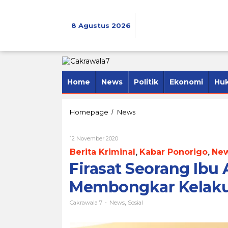
Lewati
ke
konten
8 Agustus 2026
Home
News
Politik
Ekonomi
Hu
Firasat
Homepage
News
/
Seorang
Ibu
Oleh
12 November 2020
Asal
Cakrawala
Sawoo,
Berita Kriminal
Kabar Ponorigo
Ne
,
,
7
yang
Firasat Seorang Ibu 
Berhasil
Membongkar
Membongkar Kelakua
Kelakuan
Bejat
Cakrawala 7
News
Sosial
Ayah
-
,
Tiri