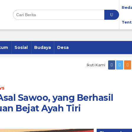
Reda
Tent
kum
Sosial
Budaya
Desa
Ikuti Kami
ws
Asal Sawoo, yang Berhasil
n Bejat Ayah Tiri