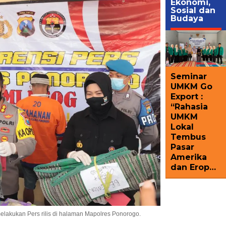
Ekonomi,
Sosial dan
Budaya
Seminar
UMKM Go
Export :
“Rahasia
UMKM
Lokal
Tembus
Pasar
Amerika
dan Erop…
lakukan Pers rilis di halaman Mapolres Ponorogo.