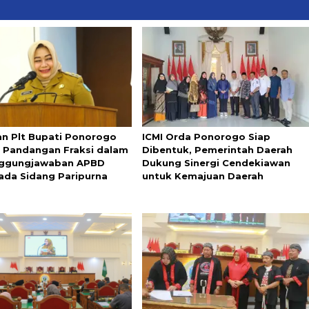
n Plt Bupati Ponorogo
ICMI Orda Ponorogo Siap
t Pandangan Fraksi dalam
Dibentuk, Pemerintah Daerah
nggungjawaban APBD
Dukung Sinergi Cendekiawan
ada Sidang Paripurna
untuk Kemajuan Daerah