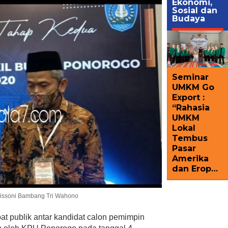
Ekonomi,
Sosial dan
Budaya
Seminar
UMKM Go
Export :
“Rahasia
UMKM
Lokal
Tembus
Pasar
Amerika
dan Erop…
hlissoni Bambang Tri Wahono
t publik antar kandidat calon pemimpin