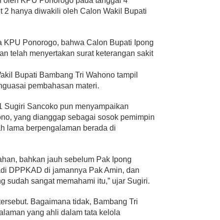
 oleh KPU Ponorogo pada tanggal 4
2 hanya diwakili oleh Calon Wakil Bupati
a KPU Ponorogo, bahwa Calon Bupati Ipong
an telah menyertakan surat keterangan sakit
akil Bupati Bambang Tri Wahono tampil
nguasai pembahasan materi.
1 Sugiri Sancoko pun menyampaikan
no, yang dianggap sebagai sosok pemimpin
h lama berpengalaman berada di
tahan, bahkan jauh sebelum Pak Ipong
adi DPPKAD di jamannya Pak Amin, dan
g sudah sangat memahami itu,” ujar Sugiri.
tersebut. Bagaimana tidak, Bambang Tri
laman yang ahli dalam tata kelola