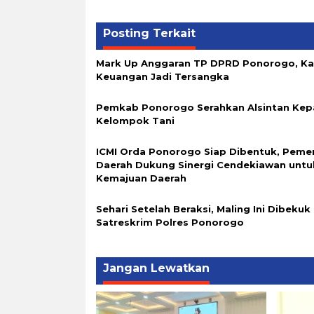
Posting Terkait
Mark Up Anggaran TP DPRD Ponorogo, K
Keuangan Jadi Tersangka
Pemkab Ponorogo Serahkan Alsintan Kep
Kelompok Tani
ICMI Orda Ponorogo Siap Dibentuk, Peme
Daerah Dukung Sinergi Cendekiawan untu
Kemajuan Daerah
Sehari Setelah Beraksi, Maling Ini Dibekuk
Satreskrim Polres Ponorogo
Jangan Lewatkan