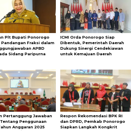
n Plt Bupati Ponorogo
ICMI Orda Ponorogo Siap
t Pandangan Fraksi dalam
Dibentuk, Pemerintah Daerah
nggungjawaban APBD
Dukung Sinergi Cendekiawan
ada Sidang Paripurna
untuk Kemajuan Daerah
n Pertanggung Jawaban
Respon Rekomendasi BPK RI
 Tentang Penggunaan
dan DPRD, Pemkab Ponorogo
ahun Anggaran 2025
Siapkan Langkah Kongkrit