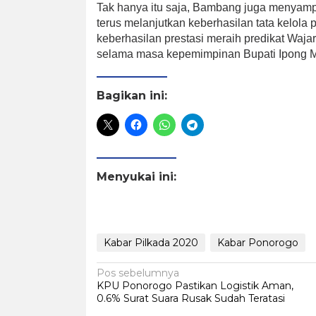
Tak hanya itu saja, Bambang juga menyamp
terus melanjutkan keberhasilan tata kelola
keberhasilan prestasi meraih predikat Waja
selama masa kepemimpinan Bupati Ipong Mu
Bagikan ini:
Menyukai ini:
Kabar Pilkada 2020
Kabar Ponorogo
Navigasi
Pos sebelumnya
KPU Ponorogo Pastikan Logistik Aman,
pos
0.6% Surat Suara Rusak Sudah Teratasi