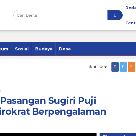
Reda
Tent
kum
Sosial
Budaya
Desa
Ikuti Kami
o
 Pasangan Sugiri Puji
irokrat Berpengalaman