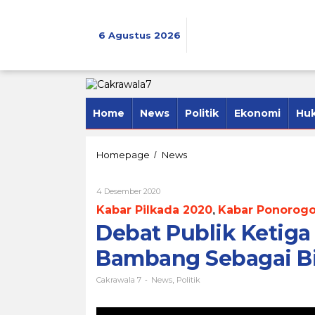
Lewati
ke
konten
6 Agustus 2026
Home
News
Politik
Ekonomi
Hu
Debat
Homepage
News
/
Publik
Ketiga
Oleh
4 Desember 2020
Pasangan
Cakrawala
Sugiri
Kabar Pilkada 2020
Kabar Ponorog
,
7
Puji
Debat Publik Ketiga
Bambang
Sebagai
Bambang Sebagai B
Birokrat
Berpengalaman
Cakrawala 7
News
Politik
-
,