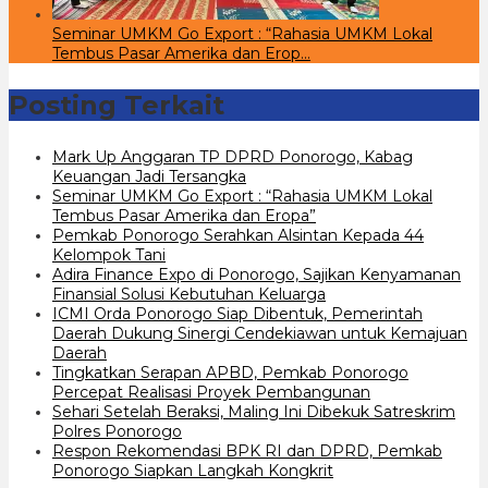
Seminar UMKM Go Export : “Rahasia UMKM Lokal
Tembus Pasar Amerika dan Erop…
Posting Terkait
Mark Up Anggaran TP DPRD Ponorogo, Kabag
Keuangan Jadi Tersangka
Seminar UMKM Go Export : “Rahasia UMKM Lokal
Tembus Pasar Amerika dan Eropa”
Pemkab Ponorogo Serahkan Alsintan Kepada 44
Kelompok Tani
Adira Finance Expo di Ponorogo, Sajikan Kenyamanan
Finansial Solusi Kebutuhan Keluarga
ICMI Orda Ponorogo Siap Dibentuk, Pemerintah
Daerah Dukung Sinergi Cendekiawan untuk Kemajuan
Daerah
Tingkatkan Serapan APBD, Pemkab Ponorogo
Percepat Realisasi Proyek Pembangunan
Sehari Setelah Beraksi, Maling Ini Dibekuk Satreskrim
Polres Ponorogo
Respon Rekomendasi BPK RI dan DPRD, Pemkab
Ponorogo Siapkan Langkah Kongkrit