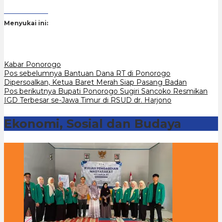
Menyukai ini:
Kabar Ponorogo
Navigasi
Pos sebelumnya
Bantuan Dana RT di Ponorogo
Dipersoalkan, Ketua Baret Merah Siap Pasang Badan
pos
Pos berikutnya
Bupati Ponorogo Sugiri Sancoko Resmikan
IGD Terbesar se-Jawa Timur di RSUD dr. Harjono
Ekonomi, Sosial dan Budaya