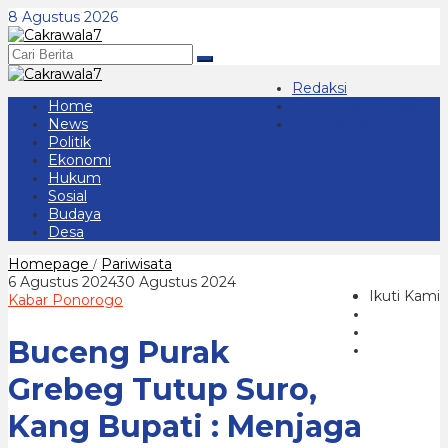
Lewati
8 Agustus 2026
ke
konten
Redaksi
Home
Kontak 08123439677
News
Tentang Kami
Politik
Ekonomi
Hukum
Sosial
Budaya
Desa
Buceng
Homepage
Pariwisata
/
Purak
oleh
6 Agustus 2024
30 Agustus 2024
Grebeg
Ikuti Kami
cakrawala
Kabar Ponorogo
Tutup
7
Suro,
Buceng Purak
Kang
Bupati
:
Grebeg Tutup Suro,
Menjaga
Tradisi
Kang Bupati : Menjaga
dan
Tumbuhkan