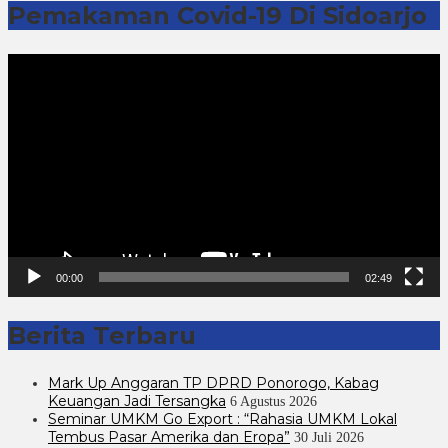
Pemakaman Covid-19 Di Sidoarjo
Pemutar
Video
00:00
02:49
Berita Terbaru
Mark Up Anggaran TP DPRD Ponorogo, Kabag
Keuangan Jadi Tersangka
6 Agustus 2026
Seminar UMKM Go Export : “Rahasia UMKM Lokal
Tembus Pasar Amerika dan Eropa”
30 Juli 2026