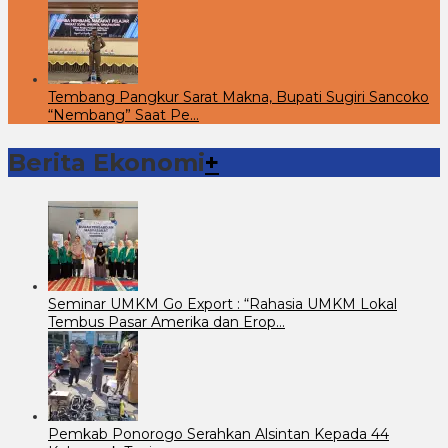
Tembang Pangkur Sarat Makna, Bupati Sugiri Sancoko
“Nembang” Saat Pe…
Berita Ekonomi
+
Seminar UMKM Go Export : “Rahasia UMKM Lokal
Tembus Pasar Amerika dan Erop…
Pemkab Ponorogo Serahkan Alsintan Kepada 44