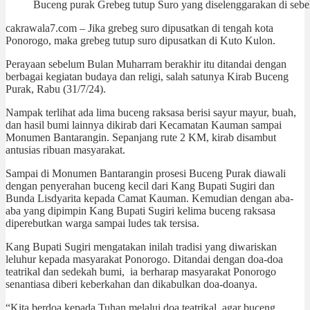
Buceng purak Grebeg tutup Suro yang diselenggarakan di sebel
cakrawala7.com – Jika grebeg suro dipusatkan di tengah kota
Ponorogo, maka grebeg tutup suro dipusatkan di Kuto Kulon.
Perayaan sebelum Bulan Muharram berakhir itu ditandai dengan
berbagai kegiatan budaya dan religi, salah satunya Kirab Buceng
Purak, Rabu (31/7/24).
Nampak terlihat ada lima buceng raksasa berisi sayur mayur, buah,
dan hasil bumi lainnya dikirab dari Kecamatan Kauman sampai
Monumen Bantarangin. Sepanjang rute 2 KM, kirab disambut
antusias ribuan masyarakat.
Sampai di Monumen Bantarangin prosesi Buceng Purak diawali
dengan penyerahan buceng kecil dari Kang Bupati Sugiri dan
Bunda Lisdyarita kepada Camat Kauman. Kemudian dengan aba-
aba yang dipimpin Kang Bupati Sugiri kelima buceng raksasa
diperebutkan warga sampai ludes tak tersisa.
Kang Bupati Sugiri mengatakan inilah tradisi yang diwariskan
leluhur kepada masyarakat Ponorogo. Ditandai dengan doa-doa
teatrikal dan sedekah bumi, ia berharap masyarakat Ponorogo
senantiasa diberi keberkahan dan dikabulkan doa-doanya.
“Kita berdoa kepada Tuhan melalui doa teatrikal, agar buceng