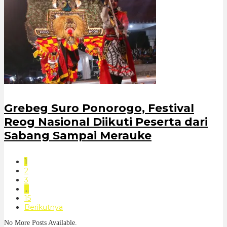
Grebeg Suro Ponorogo, Festival
Reog Nasional Diikuti Peserta dari
Sabang Sampai Merauke
1
2
3
…
15
Berikutnya
No More Posts Available.