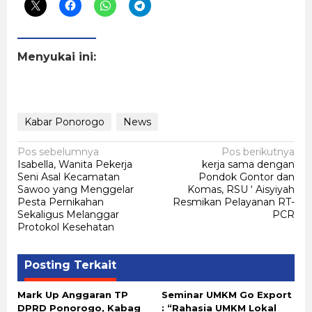
Menyukai ini:
Kabar Ponorogo
News
Navigasi
Pos sebelumnya
Pos berikutnya
Isabella, Wanita Pekerja
kerja sama dengan
pos
Seni Asal Kecamatan
Pondok Gontor dan
Sawoo yang Menggelar
Komas, RSU ‘ Aisyiyah
Pesta Pernikahan
Resmikan Pelayanan RT-
Sekaligus Melanggar
PCR
Protokol Kesehatan
Posting Terkait
Mark Up Anggaran TP
Seminar UMKM Go Export
DPRD Ponorogo, Kabag
: “Rahasia UMKM Lokal