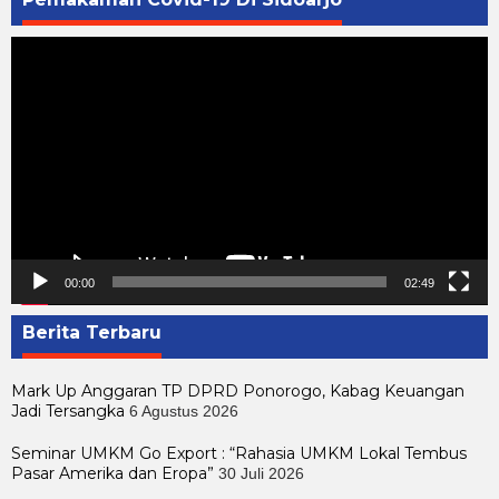
Pemutar
Video
00:00
02:49
Berita Terbaru
Mark Up Anggaran TP DPRD Ponorogo, Kabag Keuangan
Jadi Tersangka
6 Agustus 2026
Seminar UMKM Go Export : “Rahasia UMKM Lokal Tembus
Pasar Amerika dan Eropa”
30 Juli 2026