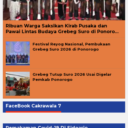
Ribuan Warga Saksikan Kirab Pusaka dan
Pawai Lintas Budaya Grebeg Suro di Ponoro…
Festival Reyog Nasional, Pembukaan
Grebeg Suro 2026 di Ponorogo
Grebeg Tutup Suro 2026 Usai Digelar
Pemkab Ponorogo
FaceBook Cakrawala 7
Pemakaman Covid-19 Di Sidoarjo