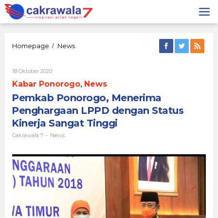
Lewati
ke
konten
Pemkab
Homepage
News
/
Ponorogo,
Menerima
Oleh
18 Oktober 2020
Penghargaan
Cakrawala
LPPD
Kabar Ponorogo
News
,
7
dengan
Pemkab Ponorogo, Menerima
Status
Kinerja
Penghargaan LPPD dengan Status
Sangat
Kinerja Sangat Tinggi
Tinggi
Cakrawala 7
News
-