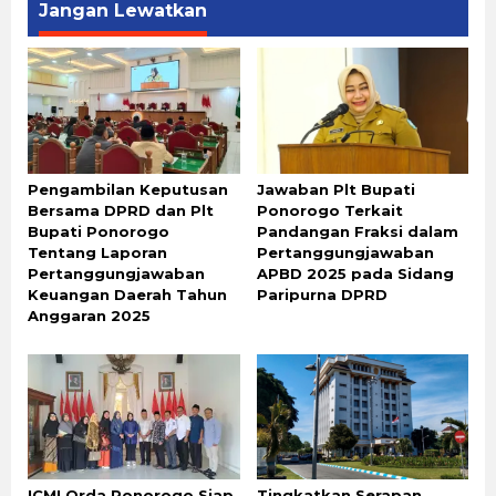
Jangan Lewatkan
Pengambilan Keputusan
Jawaban Plt Bupati
Bersama DPRD dan Plt
Ponorogo Terkait
Bupati Ponorogo
Pandangan Fraksi dalam
Tentang Laporan
Pertanggungjawaban
Pertanggungjawaban
APBD 2025 pada Sidang
Keuangan Daerah Tahun
Paripurna DPRD
Anggaran 2025
ICMI Orda Ponorogo Siap
Tingkatkan Serapan