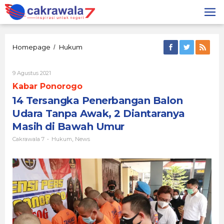
Lewati
ke
konten
14
Homepage
Hukum
/
Tersangka
Penerbangan
Oleh
9 Agustus 2021
Balon
Cakrawala
Udara
Kabar Ponorogo
7
Tanpa
14 Tersangka Penerbangan Balon
Awak,
2
Udara Tanpa Awak, 2 Diantaranya
Diantaranya
Masih di Bawah Umur
Masih
di
Cakrawala 7
Hukum
News
-
,
Bawah
Umur