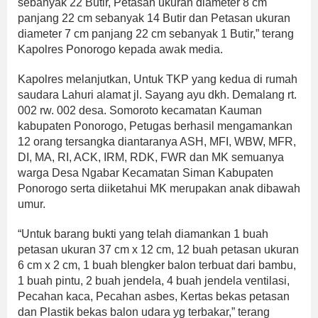
sebanyak 22 Butir, Petasan ukuran diameter 8 cm
panjang 22 cm sebanyak 14 Butir dan Petasan ukuran
diameter 7 cm panjang 22 cm sebanyak 1 Butir,” terang
Kapolres Ponorogo kepada awak media.
Kapolres melanjutkan, Untuk TKP yang kedua di rumah
saudara Lahuri alamat jl. Sayang ayu dkh. Demalang rt.
002 rw. 002 desa. Somoroto kecamatan Kauman
kabupaten Ponorogo, Petugas berhasil mengamankan
12 orang tersangka diantaranya ASH, MFI, WBW, MFR,
DI, MA, RI, ACK, IRM, RDK, FWR dan MK semuanya
warga Desa Ngabar Kecamatan Siman Kabupaten
Ponorogo serta diiketahui MK merupakan anak dibawah
umur.
“Untuk barang bukti yang telah diamankan 1 buah
petasan ukuran 37 cm x 12 cm, 12 buah petasan ukuran
6 cm x 2 cm, 1 buah blengker balon terbuat dari bambu,
1 buah pintu, 2 buah jendela, 4 buah jendela ventilasi,
Pecahan kaca, Pecahan asbes, Kertas bekas petasan
dan Plastik bekas balon udara yg terbakar,” terang