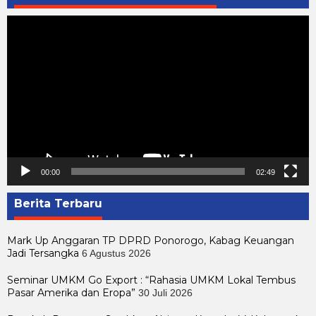
Pemutar
Video
00:00
02:49
Berita Terbaru
Mark Up Anggaran TP DPRD Ponorogo, Kabag Keuangan
Jadi Tersangka
6 Agustus 2026
Seminar UMKM Go Export : “Rahasia UMKM Lokal Tembus
Pasar Amerika dan Eropa”
30 Juli 2026