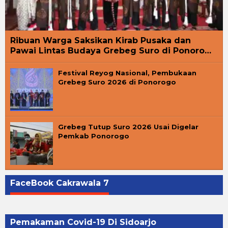
Ribuan Warga Saksikan Kirab Pusaka dan
Pawai Lintas Budaya Grebeg Suro di Ponoro…
Festival Reyog Nasional, Pembukaan
Grebeg Suro 2026 di Ponorogo
Grebeg Tutup Suro 2026 Usai Digelar
Pemkab Ponorogo
FaceBook Cakrawala 7
Pemakaman Covid-19 Di Sidoarjo