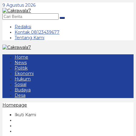
Lewati
9 Agustus 2026
ke
konten
Redaksi
Kontak 08123439677
Tentang Kami
Home
News
Politik
Ekonomi
Hukum
Sosial
Budaya
Desa
Lampiran
Homepage
Ikuti Kami