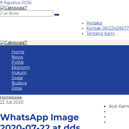
Lewati
9 Agustus 2026
ke
konten
Redaksi
Kontak 08123439677
Tentang Kami
Home
News
Politik
Ekonomi
Hukum
Sosial
Budaya
Desa
Lampiran
Homepage
oleh
22 Juli 2020
Ikuti Kami
cakrawala
7
WhatsApp Image
2020-07-22 at dds