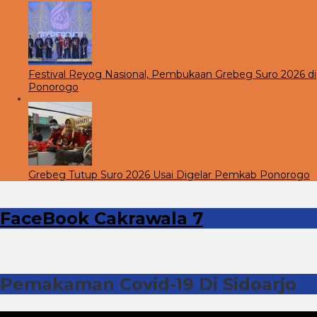
Festival Reyog Nasional, Pembukaan Grebeg Suro 2026 di
Ponorogo
Grebeg Tutup Suro 2026 Usai Digelar Pemkab Ponorogo
FaceBook Cakrawala 7
Pemakaman Covid-19 Di Sidoarjo
Pemutar