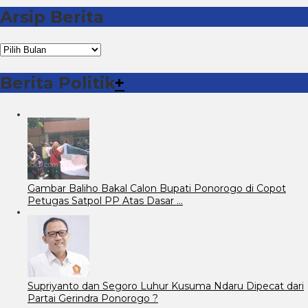
Arsip Berita
Arsip
Berita
Berita Politik
+
Gambar Baliho Bakal Calon Bupati Ponorogo di Copot
Petugas Satpol PP Atas Dasar …
Supriyanto dan Segoro Luhur Kusuma Ndaru Dipecat dari
Partai Gerindra Ponorogo ?