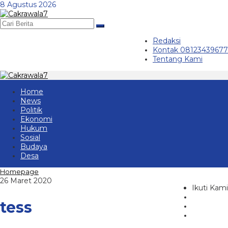
Lewati
8 Agustus 2026
ke
konten
Redaksi
Kontak 08123439677
Tentang Kami
Home
News
Politik
Ekonomi
Hukum
Sosial
Budaya
Desa
Lampiran
Homepage
oleh
26 Maret 2020
Ikuti Kami
cakrawala7.com
tess