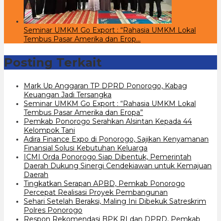
Seminar UMKM Go Export : “Rahasia UMKM Lokal
Tembus Pasar Amerika dan Erop…
Posting Terkait
Mark Up Anggaran TP DPRD Ponorogo, Kabag
Keuangan Jadi Tersangka
Seminar UMKM Go Export : “Rahasia UMKM Lokal
Tembus Pasar Amerika dan Eropa”
Pemkab Ponorogo Serahkan Alsintan Kepada 44
Kelompok Tani
Adira Finance Expo di Ponorogo, Sajikan Kenyamanan
Finansial Solusi Kebutuhan Keluarga
ICMI Orda Ponorogo Siap Dibentuk, Pemerintah
Daerah Dukung Sinergi Cendekiawan untuk Kemajuan
Daerah
Tingkatkan Serapan APBD, Pemkab Ponorogo
Percepat Realisasi Proyek Pembangunan
Sehari Setelah Beraksi, Maling Ini Dibekuk Satreskrim
Polres Ponorogo
Respon Rekomendasi BPK RI dan DPRD, Pemkab