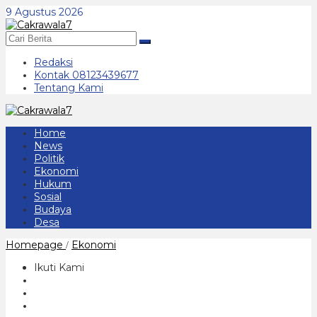
Lewati
9 Agustus 2026
ke
konten
Redaksi
Kontak 08123439677
Tentang Kami
Home
News
Politik
Ekonomi
Hukum
Sosial
Budaya
Desa
Sugiri
Homepage
Ekonomi
/
Sancoko
Mulai
Ikuti Kami
Lakukan
Peletakan
Batu
Pertama