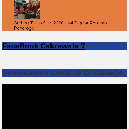
Grebeg Tutup Suro 2026 Usai Digelar Pemkab
Ponorogo
FaceBook Cakrawala 7
Pemakaman Covid-19 Di Sidoarjo
Pemutar
Video