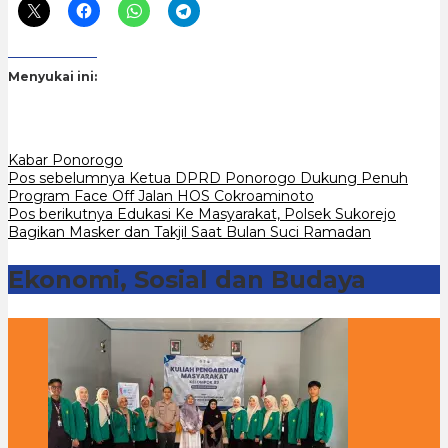
Menyukai ini:
Kabar Ponorogo
Navigasi
Pos sebelumnya
Ketua DPRD Ponorogo Dukung Penuh
Program Face Off Jalan HOS Cokroaminoto
pos
Pos berikutnya
Edukasi Ke Masyarakat, Polsek Sukorejo
Bagikan Masker dan Takjil Saat Bulan Suci Ramadan
Ekonomi, Sosial dan Budaya