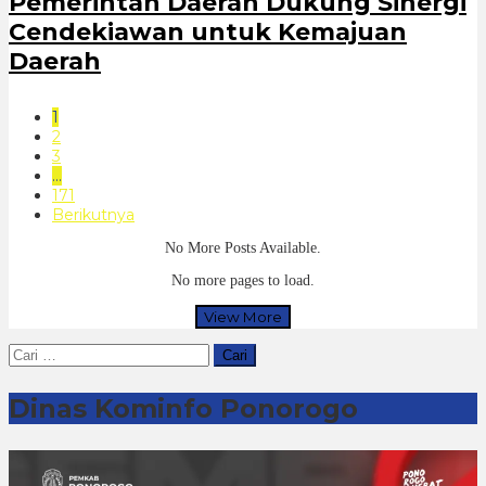
Pemerintah Daerah Dukung Sinergi
Cendekiawan untuk Kemajuan
Daerah
1
2
3
…
171
Berikutnya
No More Posts Available.
No more pages to load.
View More
Cari
untuk:
Dinas Kominfo Ponorogo