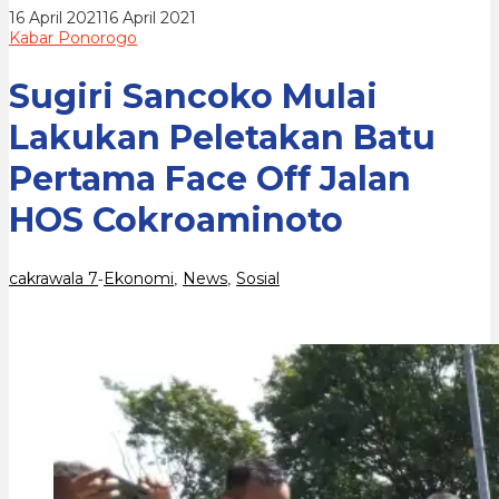
Face
oleh
16 April 2021
16 April 2021
Off
cakrawala
Kabar Ponorogo
Jalan
7
HOS
Cokroaminoto
Sugiri Sancoko Mulai
Lakukan Peletakan Batu
Pertama Face Off Jalan
HOS Cokroaminoto
cakrawala 7
Ekonomi
News
Sosial
-
,
,