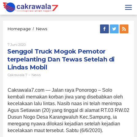
Lewati
ke
konten
Senggol
Homepage
News
/
Truck
Mogok
Oleh
7 Juni 2020
Pemotor
Cakrawala
Senggol Truck Mogok Pemotor
terpelanting
7
Dan
terpelanting Dan Tewas Setelah di
Tewas
Lindas Mobil
Setelah
di
Cakrawala 7
News
-
Lindas
Mobil
Cakrawala7.com — Jalan raya Ponorogo – Solo
kembali memakan korban jiwa yang disebabkan oleh
kecelakaan lalu lintas. Nasib naas ini telah menimpa
Agus Setiawan (20) yang tinggal di alamat RT.03 RW.02
Dusun Nogo Desa Karangwaluh Kec.Sampung, ia
meregang nyawa dilokasi kejadian setelah kejadian
kecelakaan maut tersebut. Sabtu (6/6/2020).