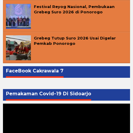
Festival Reyog Nasional, Pembukaan
Grebeg Suro 2026 di Ponorogo
Grebeg Tutup Suro 2026 Usai Digelar
Pemkab Ponorogo
FaceBook Cakrawala 7
Pemakaman Covid-19 Di Sidoarjo
Pemutar
Video