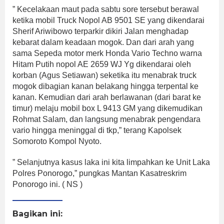
” Kecelakaan maut pada sabtu sore tersebut berawal
ketika mobil Truck Nopol AB 9501 SE yang dikendarai
Sherif Ariwibowo terparkir dikiri Jalan menghadap
kebarat dalam keadaan mogok. Dan dari arah yang
sama Sepeda motor merk Honda Vario Techno warna
Hitam Putih nopol AE 2659 WJ Yg dikendarai oleh
korban (Agus Setiawan) seketika itu menabrak truck
mogok dibagian kanan belakang hingga terpental ke
kanan. Kemudian dari arah berlawanan (dari barat ke
timur) melaju mobil box L 9413 GM yang dikemudikan
Rohmat Salam, dan langsung menabrak pengendara
vario hingga meninggal di tkp,” terang Kapolsek
Somoroto Kompol Nyoto.
” Selanjutnya kasus laka ini kita limpahkan ke Unit Laka
Polres Ponorogo,” pungkas Mantan Kasatreskrim
Ponorogo ini. ( NS )
Bagikan ini: