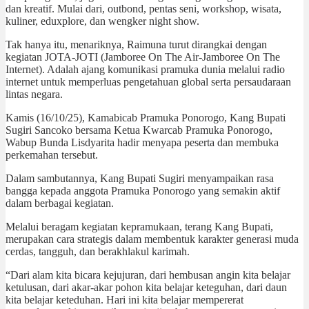
dan kreatif. Mulai dari, outbond, pentas seni, workshop, wisata,
kuliner, eduxplore, dan wengker night show.
Tak hanya itu, menariknya, Raimuna turut dirangkai dengan
kegiatan JOTA-JOTI (Jamboree On The Air-Jamboree On The
Internet). Adalah ajang komunikasi pramuka dunia melalui radio
internet untuk memperluas pengetahuan global serta persaudaraan
lintas negara.
Kamis (16/10/25), Kamabicab Pramuka Ponorogo, Kang Bupati
Sugiri Sancoko bersama Ketua Kwarcab Pramuka Ponorogo,
Wabup Bunda Lisdyarita hadir menyapa peserta dan membuka
perkemahan tersebut.
Dalam sambutannya, Kang Bupati Sugiri menyampaikan rasa
bangga kepada anggota Pramuka Ponorogo yang semakin aktif
dalam berbagai kegiatan.
Melalui beragam kegiatan kepramukaan, terang Kang Bupati,
merupakan cara strategis dalam membentuk karakter generasi muda
cerdas, tangguh, dan berakhlakul karimah.
“Dari alam kita bicara kejujuran, dari hembusan angin kita belajar
ketulusan, dari akar-akar pohon kita belajar keteguhan, dari daun
kita belajar keteduhan. Hari ini kita belajar mempererat