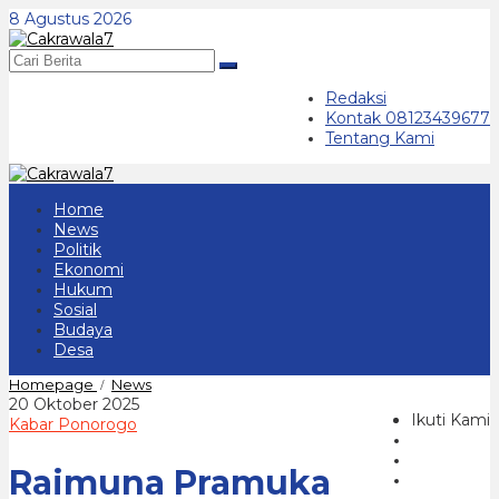
Lewati
8 Agustus 2026
ke
konten
Redaksi
Kontak 08123439677
Tentang Kami
Home
News
Politik
Ekonomi
Hukum
Sosial
Budaya
Desa
Raimuna
Homepage
News
/
Pramuka
oleh
20 Oktober 2025
Gelar
Ikuti Kami
cakrawala
Kabar Ponorogo
Perkemahan
7
di
Raimuna Pramuka
Bukit
Soeharto