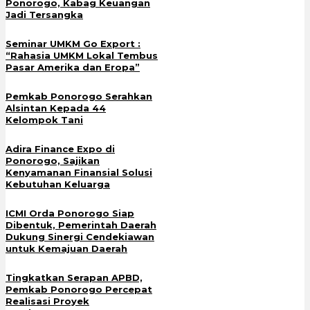
Ponorogo, Kabag Keuangan
Jadi Tersangka
Seminar UMKM Go Export :
“Rahasia UMKM Lokal Tembus
Pasar Amerika dan Eropa”
Pemkab Ponorogo Serahkan
Alsintan Kepada 44
Kelompok Tani
Adira Finance Expo di
Ponorogo, Sajikan
Kenyamanan Finansial Solusi
Kebutuhan Keluarga
ICMI Orda Ponorogo Siap
Dibentuk, Pemerintah Daerah
Dukung Sinergi Cendekiawan
untuk Kemajuan Daerah
Tingkatkan Serapan APBD,
Pemkab Ponorogo Percepat
Realisasi Proyek