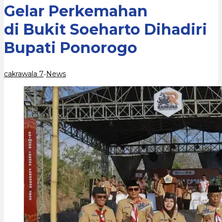
Dihadiri
Gelar Perkemahan
Bupati
Ponorogo
di Bukit Soeharto Dihadiri
Bupati Ponorogo
cakrawala 7
News
-