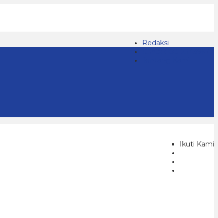
Redaksi
Kontak 08123439677
Tentang Kami
Ikuti Kami