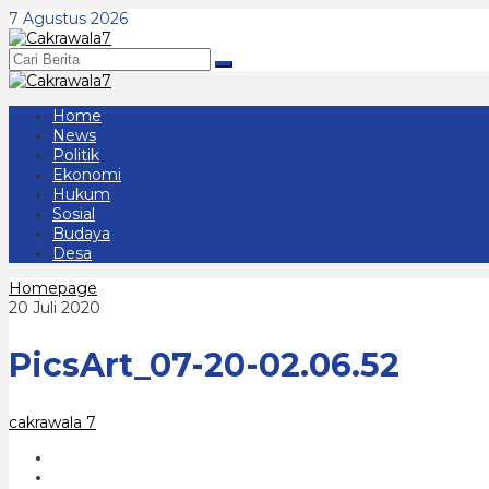
Lewati
7 Agustus 2026
ke
konten
Home
News
Politik
Ekonomi
Hukum
Sosial
Budaya
Desa
Lampiran
Homepage
oleh
20 Juli 2020
cakrawala
7
PicsArt_07-20-02.06.52
cakrawala 7