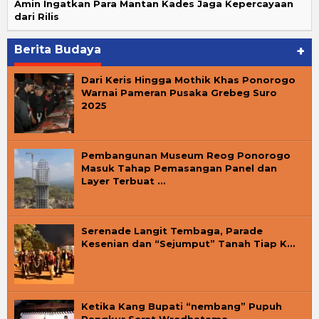
Amin Ingatkan Para Mantan Kades Jaga Kepercayaan
dari Rilis
Berita Budaya
+
Dari Keris Hingga Mothik Khas Ponorogo
Warnai Pameran Pusaka Grebeg Suro
2025
Pembangunan Museum Reog Ponorogo
Masuk Tahap Pemasangan Panel dan
Layer Terbuat …
Serenade Langit Tembaga, Parade
Kesenian dan “Sejumput” Tanah Tiap K…
Ketika Kang Bupati “nembang” Pupuh
Pangkur Serat Wredhatama