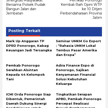
Sinergitas Masyarakat
Pemkab Ponorogo
pos
Bersama Polsek Pudak
Kembali Raih Opini WTP
Bangun Jalan dan
ke 10 Ditjen
Jembatan
Perbendaharaan Provinsi
Jatim
Posting Terkait
Mark Up Anggaran TP
Seminar UMKM Go Export
DPRD Ponorogo, Kabag
: “Rahasia UMKM Lokal
Keuangan Jadi Tersangka
Tembus Pasar Amerika
dan Eropa”
Pemkab Ponorogo
Adira Finance Expo di
Serahkan Alsintan
Ponorogo, Sajikan
Kepada 44 Kelompok
Kenyamanan Finansial
Tani
Solusi Kebutuhan
Keluarga
ICMI Orda Ponorogo Siap
Tingkatkan Serapan
Dibentuk, Pemerintah
APBD, Pemkab Ponorogo
Daerah Dukung Sinergi
Percepat Realisasi