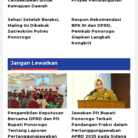
Cendekiawan untuk
Proyek Pembangunan
Kemajuan Daerah
Sehari Setelah Beraksi,
Respon Rekomendasi
Maling Ini Dibekuk
BPK RI dan DPRD,
Satreskrim Polres
Pemkab Ponorogo
Ponorogo
Siapkan Langkah
Kongkrit
Jangan Lewatkan
Pengambilan Keputusan
Jawaban Plt Bupati
Bersama DPRD dan Plt
Ponorogo Terkait
Bupati Ponorogo
Pandangan Fraksi dalam
Tentang Laporan
Pertanggungjawaban
Pertanggungjawaban
APBD 2025 pada Sidang