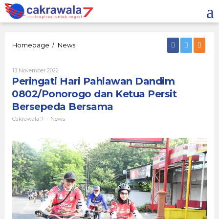
Lewati
ke
konten
Peringati
Homepage
News
/
Hari
Pahlawan
Oleh
13 November 2022
Dandim
Cakrawala
Peringati Hari Pahlawan Dandim
0802/Ponorogo
7
dan
0802/Ponorogo dan Ketua Persit
Ketua
Bersepeda Bersama
Persit
Bersepeda
Cakrawala 7
News
-
Bersama