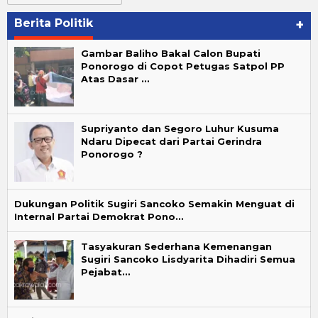
Berita Politik
+
Gambar Baliho Bakal Calon Bupati
Ponorogo di Copot Petugas Satpol PP
Atas Dasar …
Supriyanto dan Segoro Luhur Kusuma
Ndaru Dipecat dari Partai Gerindra
Ponorogo ?
Dukungan Politik Sugiri Sancoko Semakin Menguat di
Internal Partai Demokrat Pono…
Tasyakuran Sederhana Kemenangan
Sugiri Sancoko Lisdyarita Dihadiri Semua
Pejabat…