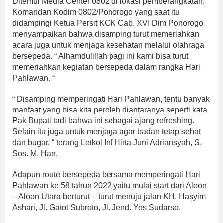
Ditemui Media Center 0802 di lokasi pemberangkatan,
Komandan Kodim 0802/Ponorogo yang saat itu
didampingi Ketua Persit KCK Cab. XVI Dim Ponorogo
menyampaikan bahwa disamping turut memeriahkan
acara juga untuk menjaga kesehatan melalui olahraga
bersepeda. “ Alhamdulillah pagi ini kami bisa turut
memeriahkan kegiatan bersepeda dalam rangka Hari
Pahlawan. “
“ Disamping memperingati Hari Pahlawan, tentu banyak
manfaat yang bisa kita peroleh diantaranya seperti kata
Pak Bupati tadi bahwa ini sebagai ajang refreshing.
Selain itu juga untuk menjaga agar badan tetap sehat
dan bugar, “ terang Letkol Inf Hirta Juni Adriansyah, S.
Sos. M. Han.
Adapun route bersepeda bersama memperingati Hari
Pahlawan ke 58 tahun 2022 yaitu mulai start dari Aloon
– Aloon Utara berturut – turut menuju jalan KH. Hasyim
Ashari, Jl. Gatot Subroto, Jl. Jend. Yos Sudarso.