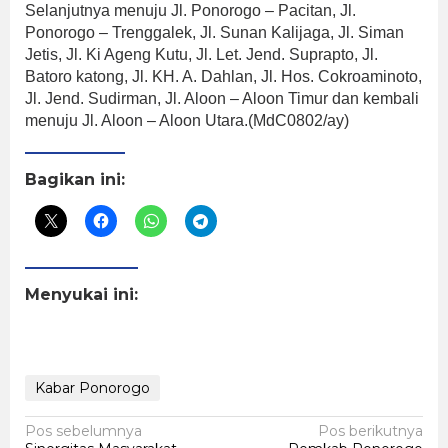
Selanjutnya menuju Jl. Ponorogo – Pacitan, Jl.
Ponorogo – Trenggalek, Jl. Sunan Kalijaga, Jl. Siman
Jetis, Jl. Ki Ageng Kutu, Jl. Let. Jend. Suprapto, Jl.
Batoro katong, Jl. KH. A. Dahlan, Jl. Hos. Cokroaminoto,
Jl. Jend. Sudirman, Jl. Aloon – Aloon Timur dan kembali
menuju Jl. Aloon – Aloon Utara.(MdC0802/ay)
Bagikan ini:
Menyukai ini:
Kabar Ponorogo
Navigasi
Pos sebelumnya
Pos berikutnya