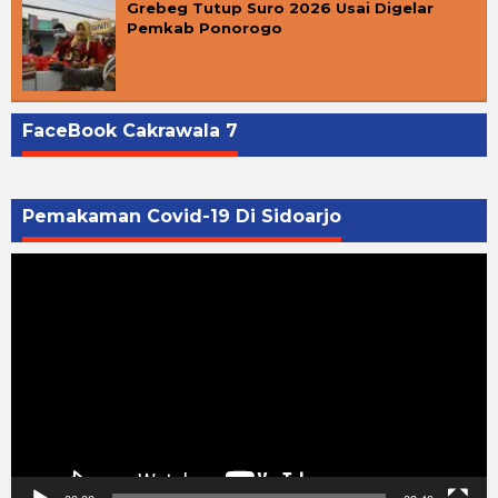
Grebeg Tutup Suro 2026 Usai Digelar
Pemkab Ponorogo
FaceBook Cakrawala 7
Pemakaman Covid-19 Di Sidoarjo
Pemutar
Video