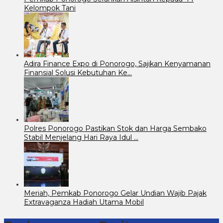
Kelompok Tani
Adira Finance Expo di Ponorogo, Sajikan Kenyamanan
Finansial Solusi Kebutuhan Ke…
Polres Ponorogo Pastikan Stok dan Harga Sembako
Stabil Menjelang Hari Raya Idul …
Meriah, Pemkab Ponorogo Gelar Undian Wajib Pajak
Extravaganza Hadiah Utama Mobil