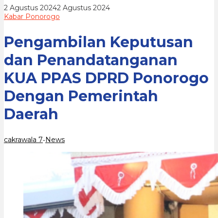
Ponorogo
oleh
2 Agustus 2024
2 Agustus 2024
Dengan
cakrawala
Kabar Ponorogo
Pemerintah
7
Daerah
Pengambilan Keputusan
dan Penandatanganan
KUA PPAS DPRD Ponorogo
Dengan Pemerintah
Daerah
cakrawala 7
News
-