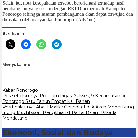
Selain itu, nota kesepakatan tersebut berorientasi terhadap hasil
pembanguan yang sesuai dengan RKPD pemerintah Kabupaten
Ponorogo sehingga sasaran pembangunan akan dapat terwujud dan
dirasakan oleh masyarakat Ponorogo. (Adv/ain)
Bagikan ini:
Menyukai ini:
Kabar Ponorogo
Navigasi
Pos sebelumnya
Program Irigasi Sukses, 9 Kecamatan di
Ponorogo Satu Tahun Empat Kali Panen
pos
Pos berikutnya
Abdul Malik : Gerindra Tidak Akan Mengusung
Ipong Muchlissoni Pengkhianat Partai Dalam Pilkada
Mendatang
Ekonomi, Sosial dan Budaya