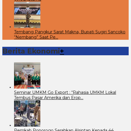
Tembang Pangkur Sarat Makna, Bupati Sugiri Sancoko
“Nembang” Saat Pe…
Berita Ekonomi
+
Seminar UMKM Go Export : “Rahasia UMKM Lokal
Tembus Pasar Amerika dan Erop…
Pemkab Ponorogo Serahkan Alsintan Kepada 44