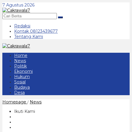
Lewati
7 Agustus 2026
ke
konten
Redaksi
Kontak 08123439677
Tentang Kami
Home
News
Politik
Ekonomi
Hukum
Sosial
Budaya
Desa
Pengambilan
Homepage
News
/
Keputusan
dan
Ikuti Kami
Penandatanganan
KUA
PPAS
DPRD