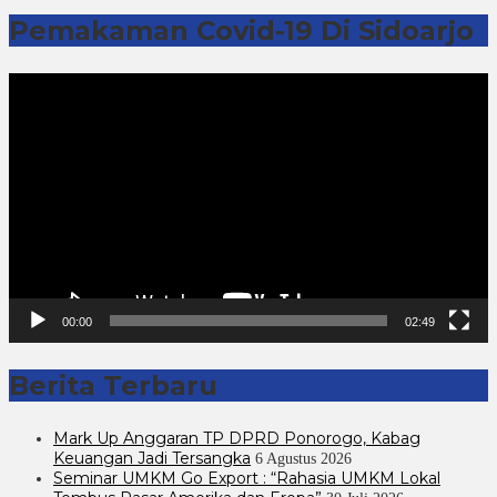
Pemakaman Covid-19 Di Sidoarjo
Pemutar
Video
00:00
02:49
Berita Terbaru
Mark Up Anggaran TP DPRD Ponorogo, Kabag
Keuangan Jadi Tersangka
6 Agustus 2026
Seminar UMKM Go Export : “Rahasia UMKM Lokal