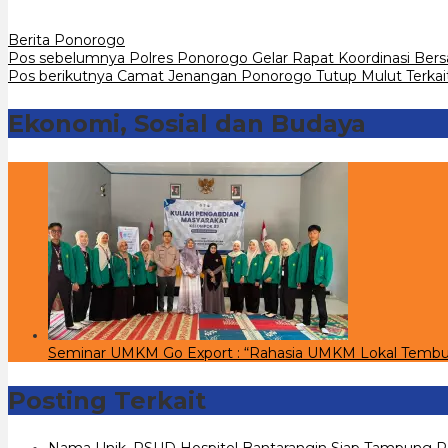
Berita Ponorogo
Navigasi
Pos sebelumnya
Polres Ponorogo Gelar Rapat Koordinasi Bers
Pos berikutnya
Camat Jenangan Ponorogo Tutup Mulut Terkai
pos
Ekonomi, Sosial dan Budaya
Seminar UMKM Go Export : “Rahasia UMKM Lokal Tembu
Posting Terkait
Nama Unik, RSUD Hospitel Bantarangin Siap Tampung P