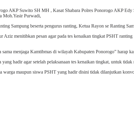
s Ponorogo AKP Suwito SH MH , Kasat Shabara Polres Ponorogo AKP Ed
a Moh.Yasir Purwadi,
ting Sampung beserta pengurus ranting, Ketua Rayon se Ranting Sam
Aziz menitibkan pesan agar pada tes kenaikan tingkat PSHT rantin
rja sama menjaga Kamtibmas di wilayah Kabupaten Ponorogo” harap ka
 hadir agar setelah pelaksanaan tes kenaikan tingkat, untuk tidak m
udara warga maupun siswa PSHT yang hadir disini tidak dilanjutkan kon