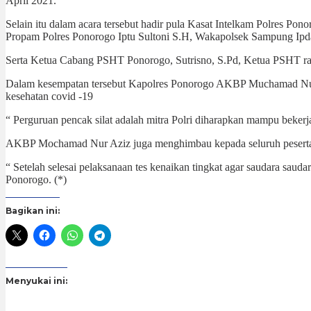
April 2021.
Selain itu dalam acara tersebut hadir pula Kasat Intelkam Polre
Propam Polres Ponorogo Iptu Sultoni S.H, Wakapolsek Sampung Ipd
Serta Ketua Cabang PSHT Ponorogo, Sutrisno, S.Pd, Ketua PSHT ran
Dalam kesempatan tersebut Kapolres Ponorogo AKBP Muchamad Nur 
kesehatan covid -19
“ Perguruan pencak silat adalah mitra Polri diharapkan mampu beke
AKBP Mochamad Nur Aziz juga menghimbau kepada seluruh peserta yang
“ Setelah selesai pelaksanaan tes kenaikan tingkat agar saudara sa
Ponorogo. (*)
Bagikan ini:
Menyukai ini: