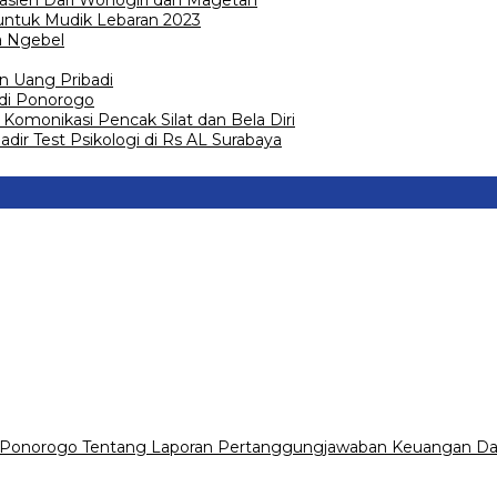
untuk Mudik Lebaran 2023
a Ngebel
n Uang Pribadi
 di Ponorogo
omonikasi Pencak Silat dan Bela Diri
dir Test Psikologi di Rs AL Surabaya
 Ponorogo Tentang Laporan Pertanggungjawaban Keuangan Da