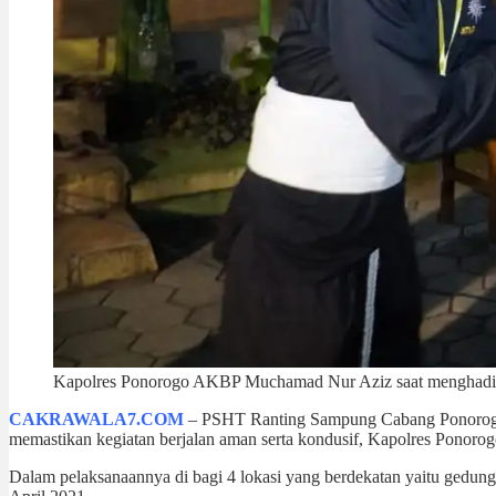
Kapolres Ponorogo AKBP Muchamad Nur Aziz saat menghadiri
CAKRAWALA7.COM
– PSHT Ranting Sampung Cabang Ponorogo p
memastikan kegiatan berjalan aman serta kondusif, Kapolres Ponorogo 
Dalam pelaksanaannya di bagi 4 lokasi yang berdekatan yaitu gedu