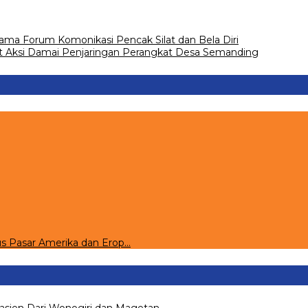
ama Forum Komonikasi Pencak Silat dan Bela Diri
t Aksi Damai Penjaringan Perangkat Desa Semanding
s Pasar Amerika dan Erop…
asien Dari Wonogiri dan Magetan