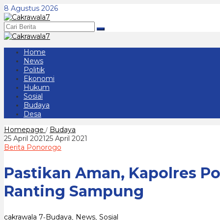
Lewati
8 Agustus 2026
ke
konten
Home
News
Politik
Ekonomi
Hukum
Sosial
Budaya
Desa
Pastikan
Homepage
Budaya
/
Aman,
oleh
25 April 2021
25 April 2021
Kapolres
cakrawala
Berita Ponorogo
Ponorogo
7
Hadir
Pastikan Aman, Kapolres Po
di
Acara
Tes
Ranting Sampung
Kenaikan
Sabuk
PSHT
Ranting
cakrawala 7
Budaya
News
Sosial
-
,
,