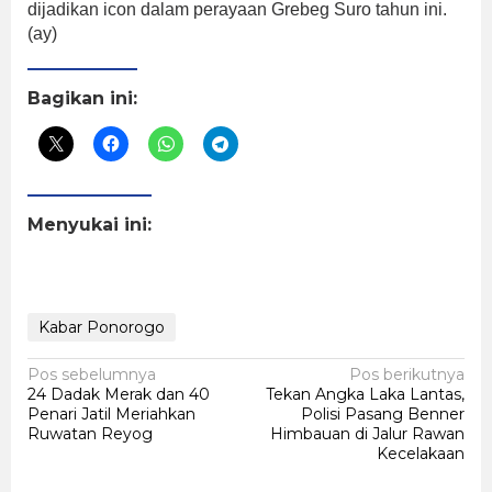
dijadikan icon dalam perayaan Grebeg Suro tahun ini.
(ay)
Bagikan ini:
Menyukai ini:
Kabar Ponorogo
Navigasi
Pos sebelumnya
Pos berikutnya
24 Dadak Merak dan 40
Tekan Angka Laka Lantas,
pos
Penari Jatil Meriahkan
Polisi Pasang Benner
Ruwatan Reyog
Himbauan di Jalur Rawan
Kecelakaan