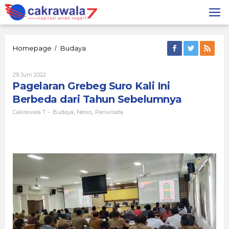
Lewati
ke
konten
Pagelaran
Homepage
Budaya
/
Grebeg
Suro
Oleh
29 Juni 2022
Kali
Cakrawala
Pagelaran Grebeg Suro Kali Ini
Ini
7
Berbeda
Berbeda dari Tahun Sebelumnya
dari
Tahun
Cakrawala 7
Budaya
News
Pariwisata
-
,
,
Sebelumnya