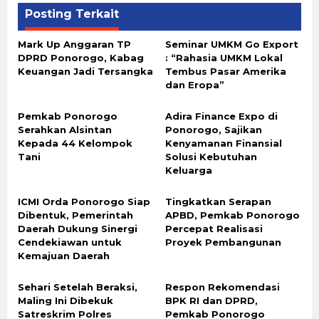
Posting Terkait
Mark Up Anggaran TP
Seminar UMKM Go Export
DPRD Ponorogo, Kabag
: “Rahasia UMKM Lokal
Keuangan Jadi Tersangka
Tembus Pasar Amerika
dan Eropa”
Pemkab Ponorogo
Adira Finance Expo di
Serahkan Alsintan
Ponorogo, Sajikan
Kepada 44 Kelompok
Kenyamanan Finansial
Tani
Solusi Kebutuhan
Keluarga
ICMI Orda Ponorogo Siap
Tingkatkan Serapan
Dibentuk, Pemerintah
APBD, Pemkab Ponorogo
Daerah Dukung Sinergi
Percepat Realisasi
Cendekiawan untuk
Proyek Pembangunan
Kemajuan Daerah
Sehari Setelah Beraksi,
Respon Rekomendasi
Maling Ini Dibekuk
BPK RI dan DPRD,
Satreskrim Polres
Pemkab Ponorogo