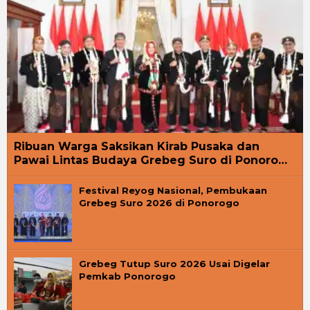
Ribuan Warga Saksikan Kirab Pusaka dan
Pawai Lintas Budaya Grebeg Suro di Ponoro…
Festival Reyog Nasional, Pembukaan
Grebeg Suro 2026 di Ponorogo
Grebeg Tutup Suro 2026 Usai Digelar
Pemkab Ponorogo