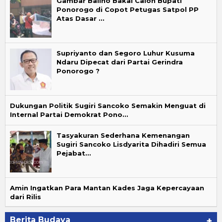
Gambar Baliho Bakal Calon Bupati
Ponorogo di Copot Petugas Satpol PP
Atas Dasar …
Supriyanto dan Segoro Luhur Kusuma
Ndaru Dipecat dari Partai Gerindra
Ponorogo ?
Dukungan Politik Sugiri Sancoko Semakin Menguat di
Internal Partai Demokrat Pono…
Tasyakuran Sederhana Kemenangan
Sugiri Sancoko Lisdyarita Dihadiri Semua
Pejabat…
Amin Ingatkan Para Mantan Kades Jaga Kepercayaan
dari Rilis
Berita Budaya
+