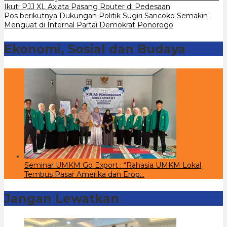
Navigasi
Ikuti PJJ XL Axiata Pasang Router di Pedesaan
pos
Pos berikutnya
Dukungan Politik Sugiri Sancoko Semakin
Menguat di Internal Partai Demokrat Ponorogo
Ekonomi, Sosial dan Budaya
Seminar UMKM Go Export : “Rahasia UMKM Lokal
Tembus Pasar Amerika dan Erop…
Jangan Lewatkan