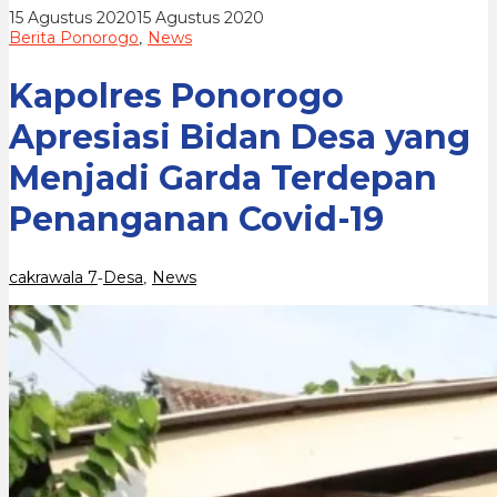
Garda
oleh
15 Agustus 2020
15 Agustus 2020
Terdepan
cakrawala
Berita Ponorogo
News
,
Penanganan
7
Covid-
19
Kapolres Ponorogo
Apresiasi Bidan Desa yang
Menjadi Garda Terdepan
Penanganan Covid-19
cakrawala 7
Desa
News
-
,