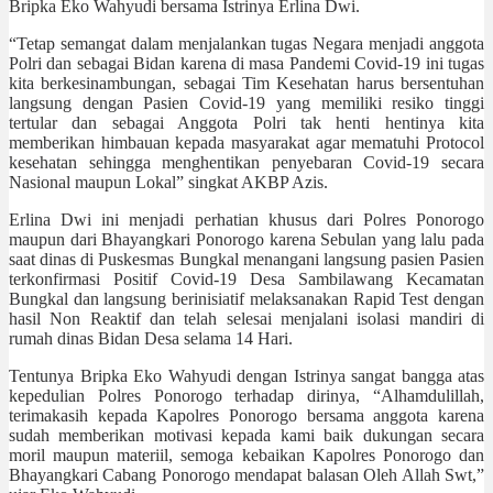
Bripka Eko Wahyudi bersama Istrinya Erlina Dwi.
“Tetap semangat dalam menjalankan tugas Negara menjadi anggota
Polri dan sebagai Bidan karena di masa Pandemi Covid-19 ini tugas
kita berkesinambungan, sebagai Tim Kesehatan harus bersentuhan
langsung dengan Pasien Covid-19 yang memiliki resiko tinggi
tertular dan sebagai Anggota Polri tak henti hentinya kita
memberikan himbauan kepada masyarakat agar mematuhi Protocol
kesehatan sehingga menghentikan penyebaran Covid-19 secara
Nasional maupun Lokal” singkat AKBP Azis.
Erlina Dwi ini menjadi perhatian khusus dari Polres Ponorogo
maupun dari Bhayangkari Ponorogo karena Sebulan yang lalu pada
saat dinas di Puskesmas Bungkal menangani langsung pasien Pasien
terkonfirmasi Positif Covid-19 Desa Sambilawang Kecamatan
Bungkal dan langsung berinisiatif melaksanakan Rapid Test dengan
hasil Non Reaktif dan telah selesai menjalani isolasi mandiri di
rumah dinas Bidan Desa selama 14 Hari.
Tentunya Bripka Eko Wahyudi dengan Istrinya sangat bangga atas
kepedulian Polres Ponorogo terhadap dirinya, “Alhamdulillah,
terimakasih kepada Kapolres Ponorogo bersama anggota karena
sudah memberikan motivasi kepada kami baik dukungan secara
moril maupun materiil, semoga kebaikan Kapolres Ponorogo dan
Bhayangkari Cabang Ponorogo mendapat balasan Oleh Allah Swt,”