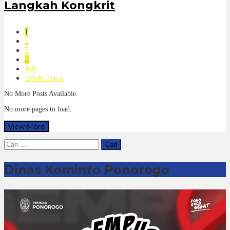
Langkah Kongkrit
1
2
3
…
168
Berikutnya
No More Posts Available.
No more pages to load.
View More
Cari
untuk:
Dinas Kominfo Ponorogo