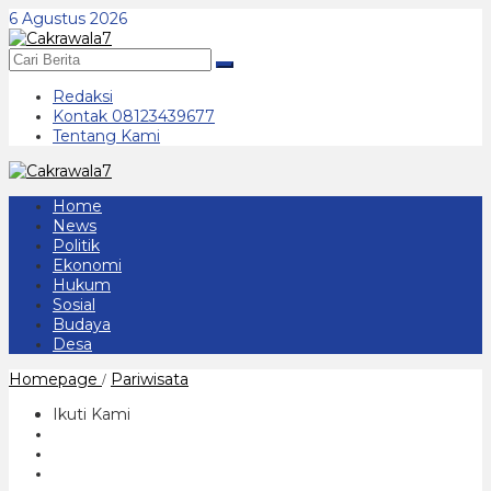
Lewati
6 Agustus 2026
ke
konten
Redaksi
Kontak 08123439677
Tentang Kami
Home
News
Politik
Ekonomi
Hukum
Sosial
Budaya
Desa
Kampung
Homepage
Pariwisata
/
Kelir
di
Ikuti Kami
Tengah
Masa
Pandemi