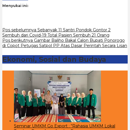
Menyukai ini:
Navigasi
Pos sebelumnya
Sebanyak 11 Santri Pondok Gontor 2
Sembuh dari Covid-19 Total Pasien Sembuh 21 Orang
pos
Pos berikutnya
Gambar Baliho Bakal Calon Bupati Ponorogo
di Copot Petugas Satpol PP Atas Dasar Perintah Secara Lisan
Ekonomi, Sosial dan Budaya
Seminar UMKM Go Export : “Rahasia UMKM Lokal