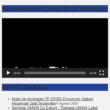
Pemakaman Covid-19 Di Sidoarjo
Pemutar
Video
00:00
02:49
Berita Terbaru
Mark Up Anggaran TP DPRD Ponorogo, Kabag
Keuangan Jadi Tersangka
6 Agustus 2026
Seminar UMKM Go Export : “Rahasia UMKM Lokal