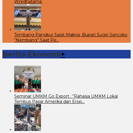
Wredhatama
Tembang Pangkur Sarat Makna, Bupati Sugiri Sancoko
“Nembang” Saat Pe…
Berita Ekonomi
+
Seminar UMKM Go Export : “Rahasia UMKM Lokal
Tembus Pasar Amerika dan Erop…