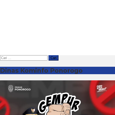
Cari
untuk:
Dinas Kominfo Ponorogo