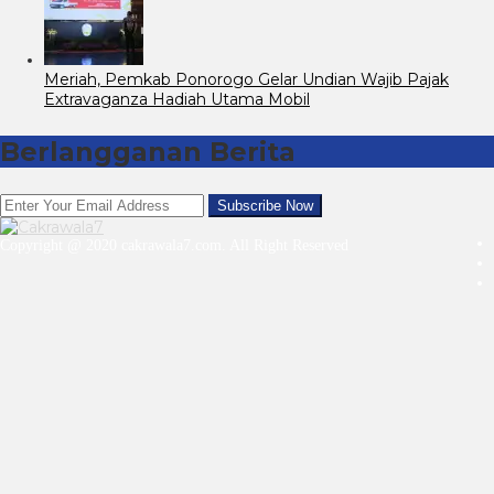
Meriah, Pemkab Ponorogo Gelar Undian Wajib Pajak
Extravaganza Hadiah Utama Mobil
Berlangganan Berita
Copyright @ 2020 cakrawala7.com. All Right Reserved