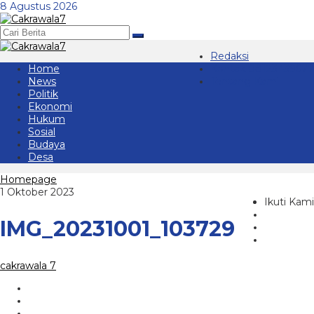
Lewati
8 Agustus 2026
ke
konten
Redaksi
Home
Kontak 08123439677
News
Tentang Kami
Politik
Ekonomi
Hukum
Sosial
Budaya
Desa
Lampiran
Homepage
oleh
1 Oktober 2023
Ikuti Kami
cakrawala
7
IMG_20231001_103729
cakrawala 7