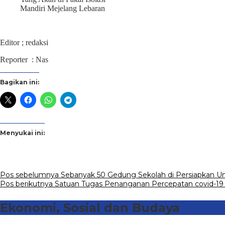
Mandiri Mejelang Lebaran
Editor ; redaksi
Reporter : Nas
Bagikan ini:
Menyukai ini:
Navigasi
Pos sebelumnya
Sebanyak 50 Gedung Sekolah di Persiapkan Un
Pos berikutnya
Satuan Tugas Penanganan Percepatan covid-19 
pos
Ekonomi, Sosial dan Budaya