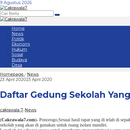
Lewati
9 Agustus 2026
ke
konten
Home
News
Politik
Ekonomi
Hukum
Sosial
Budaya
Desa
Daftar
Homepage
News
/
Gedung
oleh
23 April 2020
23 April 2020
Sekolah
cakrawala
Yang
7
Daftar Gedung Sekolah Yang 
Akan
di
Pakai
Isolasi
cakrawala 7
News
-
Mandiri
Menjelang
(
Cakrawala7.com
)- Ponorogo,Sesuai hasil rapat yang di telah di 
Lebaran
sekolah yang akan di gunakan untuk ruang isolasi mandiri.