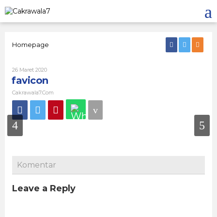
Lewati
ke
konten
Lampiran
Homepage
Oleh
26 Maret 2020
Cakrawala7.com
favicon
Cakrawala7.com
Komentar
Leave a Reply