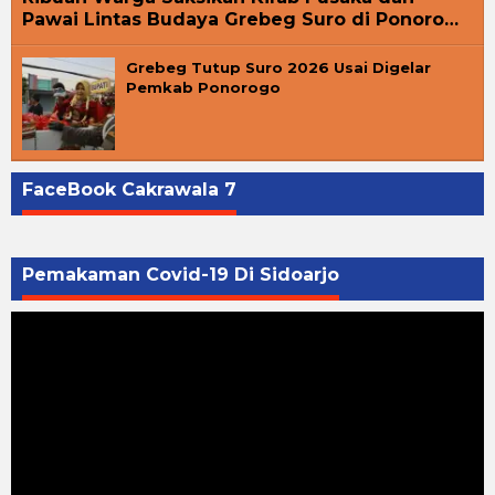
Pawai Lintas Budaya Grebeg Suro di Ponoro…
Grebeg Tutup Suro 2026 Usai Digelar
Pemkab Ponorogo
FaceBook Cakrawala 7
Pemakaman Covid-19 Di Sidoarjo
Pemutar
Video