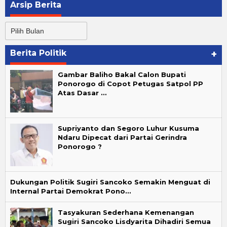
Arsip Berita
Arsip
Berita
Berita Politik
+
Gambar Baliho Bakal Calon Bupati
Ponorogo di Copot Petugas Satpol PP
Atas Dasar …
Supriyanto dan Segoro Luhur Kusuma
Ndaru Dipecat dari Partai Gerindra
Ponorogo ?
Dukungan Politik Sugiri Sancoko Semakin Menguat di
Internal Partai Demokrat Pono…
Tasyakuran Sederhana Kemenangan
Sugiri Sancoko Lisdyarita Dihadiri Semua