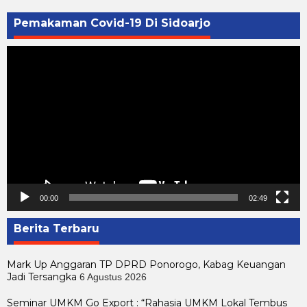
Pemakaman Covid-19 Di Sidoarjo
Pemutar
Video
00:00
02:49
Berita Terbaru
Mark Up Anggaran TP DPRD Ponorogo, Kabag Keuangan
Jadi Tersangka
6 Agustus 2026
Seminar UMKM Go Export : “Rahasia UMKM Lokal Tembus