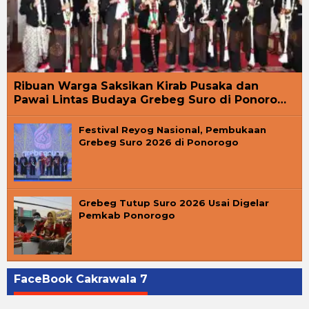
Ribuan Warga Saksikan Kirab Pusaka dan
Pawai Lintas Budaya Grebeg Suro di Ponoro…
Festival Reyog Nasional, Pembukaan
Grebeg Suro 2026 di Ponorogo
Grebeg Tutup Suro 2026 Usai Digelar
Pemkab Ponorogo
FaceBook Cakrawala 7