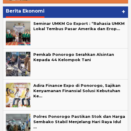
Berita Ekonomi
+
Seminar UMKM Go Export : “Rahasia UMKM
Lokal Tembus Pasar Amerika dan Erop…
Pemkab Ponorogo Serahkan Alsintan
Kepada 44 Kelompok Tani
Adira Finance Expo di Ponorogo, Sajikan
Kenyamanan Finansial Solusi Kebutuhan
Ke…
Polres Ponorogo Pastikan Stok dan Harga
Sembako Stabil Menjelang Hari Raya Idul
…