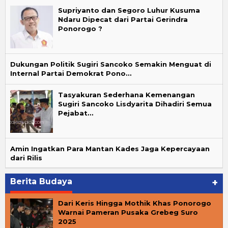
Supriyanto dan Segoro Luhur Kusuma
Ndaru Dipecat dari Partai Gerindra
Ponorogo ?
Dukungan Politik Sugiri Sancoko Semakin Menguat di
Internal Partai Demokrat Pono…
Tasyakuran Sederhana Kemenangan
Sugiri Sancoko Lisdyarita Dihadiri Semua
Pejabat…
Amin Ingatkan Para Mantan Kades Jaga Kepercayaan
dari Rilis
Berita Budaya
+
Dari Keris Hingga Mothik Khas Ponorogo
Warnai Pameran Pusaka Grebeg Suro
2025