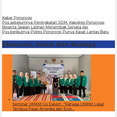
Kabar Ponorogo
Navigasi
Pos sebelumnya
Peningkatan SDM. Kapolres Ponorogo
Beserta Jajaran Latihan Menembak Senjata Api
pos
Pos berikutnya
Polres Ponorogo Punya Kasat Lantas Baru
Ekonomi, Sosial dan Budaya
Seminar UMKM Go Export : “Rahasia UMKM Lokal
Tembus Pasar Amerika dan Erop…