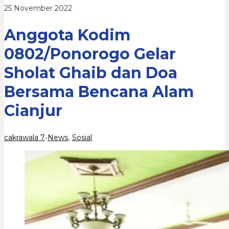
Doa
oleh
25 November 2022
Bersama
cakrawala
Bencana
7
Alam
Anggota Kodim
Cianjur
0802/Ponorogo Gelar
Sholat Ghaib dan Doa
Bersama Bencana Alam
Cianjur
cakrawala 7
News
Sosial
-
,