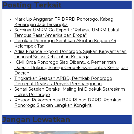
Posting Terkait
Mark Up Anggaran TP DPRD Ponorogo, Kabag
Keuangan Jadi Tersangka
Seminar UMKM Go Export : “Rahasia UMKM Lokal
Tembus Pasar Amerika dan Eropa”
Pemkab Ponorogo Serahkan Alsintan Kepada 44
Kelompok Tani
Adira Finance Expo di Ponorogo, Sajikan Kenyamanan
Finansial Solusi Kebutuhan Keluarga
ICMI Orda Ponorogo Siap Dibentuk, Pemerintah
Daerah Dukung Sinergi Cendekiawan untuk Kemajuan
Daerah
Tingkatkan Serapan APBD, Pemkab Ponorogo
Percepat Realisasi Proyek Pembangunan
Sehari Setelah Beraksi, Maling Ini Dibekuk Satreskrim
Polres Ponorogo
Respon Rekomendasi BPK RI dan DPRD, Pemkab
Ponorogo Siapkan Langkah Kongkrit
Jangan Lewatkan