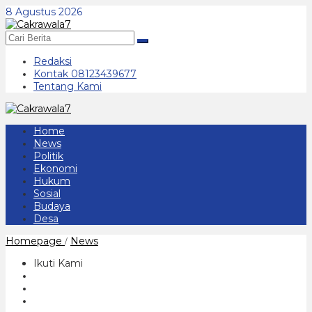
Lewati
8 Agustus 2026
ke
konten
Redaksi
Kontak 08123439677
Tentang Kami
Home
News
Politik
Ekonomi
Hukum
Sosial
Budaya
Desa
Anggota
Homepage
News
/
Kodim
0802/Ponorogo
Ikuti Kami
Gelar
Sholat
Ghaib
dan