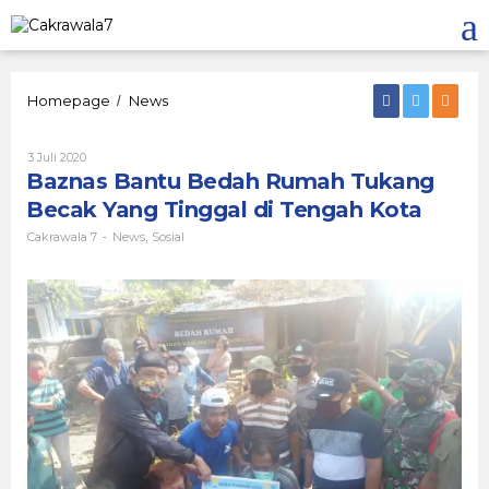
Lewati
ke
konten
Baznas
Homepage
News
/
Bantu
Bedah
Oleh
3 Juli 2020
Rumah
Cakrawala
Baznas Bantu Bedah Rumah Tukang
Tukang
7
Becak
Becak Yang Tinggal di Tengah Kota
Yang
Tinggal
Cakrawala 7
News
Sosial
-
,
di
Tengah
Kota