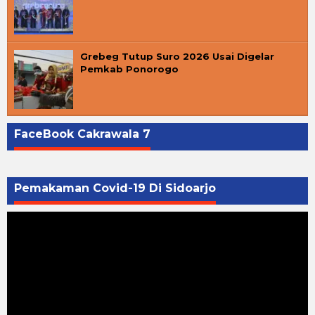
Grebeg Tutup Suro 2026 Usai Digelar
Pemkab Ponorogo
FaceBook Cakrawala 7
Pemakaman Covid-19 Di Sidoarjo
Pemutar
Video